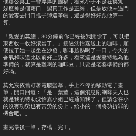
他辦公桌上一疊厚厚的圖稿，看來小子不是在摸魚，
躲瘟神是個藉口，認真工作是正經，但是放他未過門
的愛妻去門口擋子彈這筆帳，還是得好好跟他算一
算。
「親愛的莫總，30分鐘前你已經被我開除了，可以把
東西收一收好滾蛋了。」接過沈怡嘉送上的咖啡，順
便拉了她一起坐在沙發，咖啡趁熱喝了一口，今天的
香氣和味道比以前好上許多，看來這是愛妻特地為他
準備的，就算是難喝的咖啡豆，只要是老婆準備的都
好喝。
莫允宸依舊盯著電腦螢幕，手上不停的移動電子畫
筆，開口回道：「是，葉董，這個消息剛剛尊夫人也
就是我的特助沈怡嘉小姐已經通知我了，但請念在小
的沒有功勞也有苦勞的份上，給小的一個將功折罪的
機會吧。」
畫完最後一筆，存檔，完工。