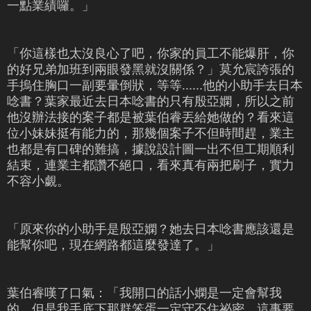
一點業績囉。」
「你這樣也太沒良心了吧，你家的員工不能爆肝，你
的好兄弟加班到兩眼發黑就沒關係？」莫允宸誇張的
手摀住胸口一副要暈倒狀，等等......他的小助手去日本
唸書？葉家最近去日本唸書的只有殷亞嫻，所以之前
他沒辦法接的案子都是被葉伯睿丟給她做的？看來這
位小妹妹挺有能力的，那幾個案子不但時間趕，業主
也都是有口碑的難搞，據說設計圖一出不但工期順利
結束，連業主都讚不絕口，看來真有兩把刷子，實力
不容小覷。
「原來你的小助手是殷亞嫻？她去日本唸書應該還是
能幫你吧，現在網路都這麼發達了。」
葉伯睿嘆了口氣：「我開口的話小嫻是一定會幫我
的，但是我手底下那群笨蛋一定守不住祕密，這事要