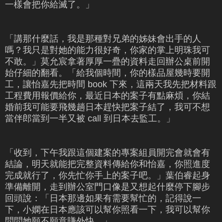
一樣會把你給滅了。」
「講那什麼話，我是那種對兄弟的姊妹會出手的人
嗎？我只是對她的能力很好奇，你家的掌上明珠我可
不敢。」莫允宸拿著厚厚一疊的資料走回辦公桌前開
始仔細的翻看。「給我個時間，你的樣品屋幾時要開
工，讓怡嘉先把時間 book 下來，這兩天我先把材料跟
工程費用報價給你，最近日本的案子有點麻煩，你結
婚前我可能要飛幾趟日本趕快把案子結了，我可不想
當伴郎當到一半又被 call 到日本去監工。」
「收到，下午我跟這個建案的專案組員開完會就會有
結論，明天就能把完整資料傳給你和怡嘉，你照進度
完成就行了，你先忙你手上的案子吧。」葉伯睿起身
準備離開，走到辦公室門口像是又想起什麼停下腳步
回頭說：「日本那邊如果有需要幫忙的，記得說一
下，小嫻在日本應該可以幫你照看一下，我可以幫你
問問她
願不願意賺外快。」