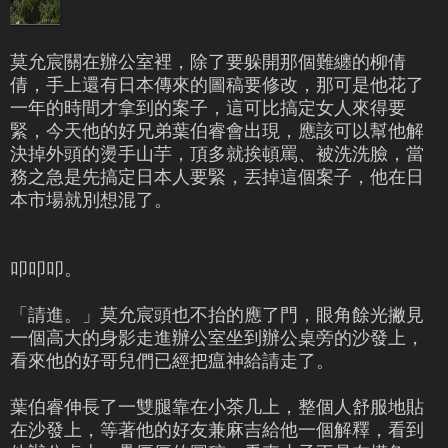
莫允宸關在辦公室裡，除了要躲開那個難纏的柳倩
倩，手上還有日本傳來的圖稿要修改，那可是他花了
一年的時間才拿到的案子，這可比搞定女人來得要
緊，今天他的好兄弟葉伯睿會出現，應該可以幫他解
決掉外頭的燙手山芋，頂多就挨頓罵、被洗洗臉，當
務之急是先搞定日本人要緊，丟掉這個案子，他在日
本市場就別想混了。
叩叩叩。
「請進。」莫允宸頭也不抬的應了門，眼角餘光撇見
一個高大的身影走進辦公室坐到辦公桌旁的沙發上，
看來他的好哥兒們已經把瘟神給請走了。
葉伯睿伸長了一雙腿靠在小茶几上，整個人舒服地貼
在沙發上，等著他的好友兼麻吉給他一個解釋，看到