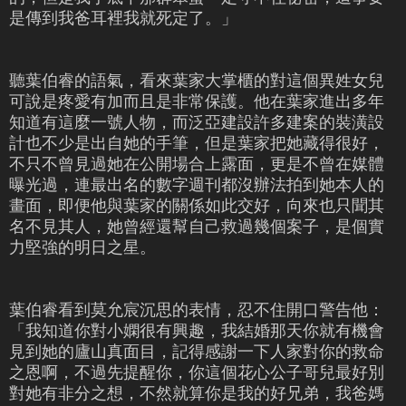
是傳到我爸耳裡我就死定了。」
聽葉伯睿的語氣，看來葉家大掌櫃的對這個異姓女兒
可說是疼愛有加而且是非常保護。他在葉家進出多年
知道有這麼一號人物，而泛亞建設許多建案的裝潢設
計也不少是出自她的手筆，但是葉家把她藏得很好，
不只不曾見過她在公開場合上露面，更是不曾在媒體
曝光過，連最出名的數字週刊都沒辦法拍到她本人的
畫面，即便他與葉家的關係如此交好，向來也只聞其
名不見其人，她曾經還幫自己救過幾個案子，是個實
力堅強的明日之星。
葉伯睿看到莫允宸沉思的表情，忍不住開口警告他：
「我知道你對小嫻很有興趣，我結婚那天你就有機會
見到她的廬山真面目，記得感謝一下人家對你的救命
之恩啊，不過先提醒你，你這個花心公子哥兒最好別
對她有非分之想，不然就算你是我的好兄弟，我爸媽