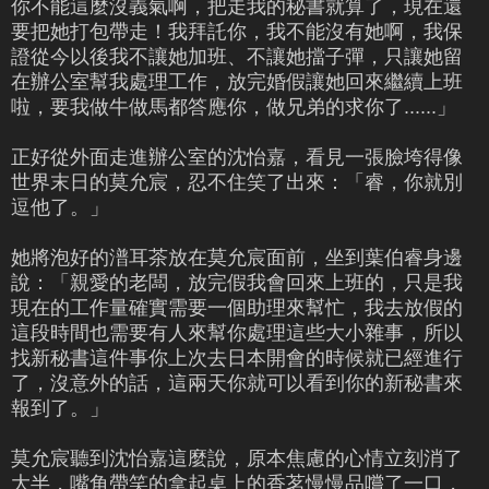
你不能這麼沒義氣啊，把走我的秘書就算了，現在還
要把她打包帶走！我拜託你，我不能沒有她啊，我保
證從今以後我不讓她加班、不讓她擋子彈，只讓她留
在辦公室幫我處理工作，放完婚假讓她回來繼續上班
啦，要我做牛做馬都答應你，做兄弟的求你了......」
正好從外面走進辦公室的沈怡嘉，看見一張臉垮得像
世界末日的莫允宸，忍不住笑了出來：「睿，你就別
逗他了。」
她將泡好的潽耳茶放在莫允宸面前，坐到葉伯睿身邊
說：「親愛的老闆，放完假我會回來上班的，只是我
現在的工作量確實需要一個助理來幫忙，我去放假的
這段時間也需要有人來幫你處理這些大小雜事，所以
找新秘書這件事你上次去日本開會的時候就已經進行
了，沒意外的話，這兩天你就可以看到你的新秘書來
報到了。」
莫允宸聽到沈怡嘉這麼說，原本焦慮的心情立刻消了
大半，嘴角帶笑的拿起桌上的香茗慢慢品嚐了一口，