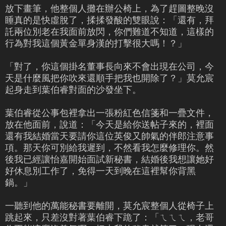
放下畫筆，他整個人攤在辦公椅上，為了趕圖整晚沒
睡真的是快虛脫了，揉揉發酸的雙眼說：「還有，拜
託兩位別老在我面前放閃，你們難道不知道，這樣的
行為對我這個黃金單身漢的打擊很大嗎！？」
「對了，你這個掛名董事長向來不會出現在公司，今
天是什麼風把你吹來還順手把我也開除了？」莫允宸
起身走到葉伯睿對面的沙發坐下。
葉伯睿從公事包裡拿出一張粉紅色信箋和一疊文件，
放在他面前，說道：「今天是給你送帖子來的，裡面
還有我結婚當天要請你這位英俊又帥氣的伴郎注意事
項。那天你可別給我遲到，不然看我怎麼修理你。然
後我已經讓怡嘉開始面試新秘書，結婚後我想讓她好
好休息別工作了，免得一天到晚在這裡幫你背黑
鍋。」
一聽到他的萬能秘書要離開，莫允宸整個人從椅子上
跳起來，只差沒對著葉伯睿下跪了：「ㄟㄟㄟ，老哥