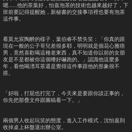
嗯......他的茶葉好，怡嘉泡茶的技術也越來越好了，下
班前要記得提醒她，新秘書的交接事項裡也要有泡茶
這件事。
看莫允宸陶醉的樣子，葉伯睿不禁失笑：「你真的跟
現在一般的公子哥兒差很多耶，明明就是個花心雅痞
男，竟然喜歡喝這種老東西，真不知道你以前的女朋
友是不是都被你這個嗜好嚇跑的。」認識他這麼多
年，看他喝潽耳茶還是覺得這件事跟他的形象很不
搭。
「好啦，打屁也打完了，今天來是要跟你談正事的，
你先把那疊文件跟圖稿看一下。」
兩個男人收起玩笑的態度，進入工作模式，沈怡嘉則
收掉桌上杯盤退出辦公室。