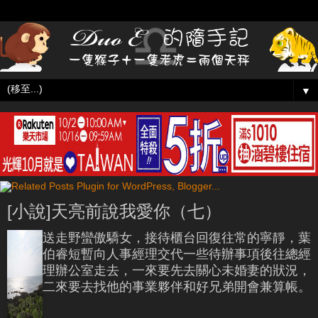
▼
[小說]天亮前說我愛你（七）
送走野蠻傲驕女，接待櫃台回復往常的寧靜，葉
伯睿短暫向人事經理交代一些待辦事項後往總經
理辦公室走去，一來要先去關心未婚妻的狀況，
二來要去找他的事業夥伴和好兄弟開會兼算帳。