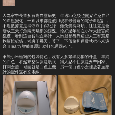
因為家中長輩多有高血壓病史，年過35之後也開始注意自己
的血壓變化，一直以來都是使用現在最普遍的電子血壓計，
不過數據還是得依靠手寫紀錄，難免覺得麻煩，往往還是會
變成三天打魚兩天晒網的囧況。恰好過年前在小米大陸官網
亂逛，看到這台智能血壓計，人懶就是得靠這些人工智慧產
物幫忙紀錄，考慮了幾天，算了一下價格和運費就把小米這
台 iHealth 智能血壓計給打包運回來了。
承襲小米極簡的包裝特色，沒有太多繁瑣花俏的外盒，單純
的白色，看起來整個就是順眼，讓人忍不住就是要帶回家。
打開盒蓋，裡面就是白色主機，另一個白色小盒裡放著血壓
計的配件還有充電線。