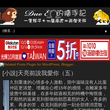
▼
[小說]天亮前說我愛你（五）
久別重逢的心情多令人激動，箇中滋味沒有人比葉
仲廷更清楚。埋藏在心裡15年的感情，在離家多年
疲憊中歸巢後，在多年錯過相見的時機中悔恨後，
不期然的返家見到那個他朝思暮想的女人，再多的
累、再多的苦，在見到面的那一刻全部煙消雲散，