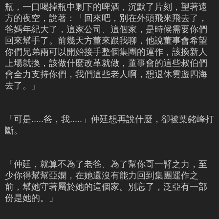
瓶，一口喝掉瓶中剩下的啤酒，沉默了片刻，望著遠
方的夜空，說著：「回來吧，別在外頭飛來飛去了，
爸媽年紀大了，這家公司、這個家，是時候需要你們
回來幫手了。前幾天方董來跟我聊，他說董事會希望
你們兄弟兩可以開始接手整個集團的運作，該換新人
上場就換，該做什麼改革就做，董事會的這些叔伯們
會全力支持你們，我們這些老人啊，想退休雲遊四海
去了。」
「可是.....爸，我.....」仲廷想再說什麼，卻被葉銘峰打
斷。
「仲廷，就算不為了老爸、為了幫你哥一臂之力，至
少你得幫幫亞嫻，在她還沒有能力回到集團運作之
前，幫她守著屬於她的這個家。別忘了，泛亞有一部
份是她的。」