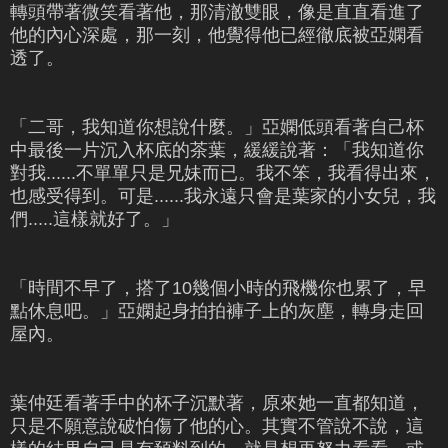
轉頭帶著微笑看著他，那清澈雙眼，像是直直看進了
他的內心深處，那一刻，他覺得他已經徹底被亞嫻看
透了。
「二哥，我知道你想說什麼。」亞嫻低頭看著自己杯
中最後一片沉入杯底的茶葉，緩緩說著：「我知道你
對我......不單單只是兄妹而已。我不笨，我看得出來，
也感受得到。可是......我永遠只會是葉家的小女兒，我
們.....這樣就好了。」
「時間不早了，搭了10幾個小時的飛機你也累了，早
點休息吧。」亞嫻起身拍拍褲子上的灰塵，轉身走回
屋內。
葉仲廷看著手中的杯子沉默著，原來她一直都知道，
只是不願意說破怕傷了他的心。其實不管說不說，這