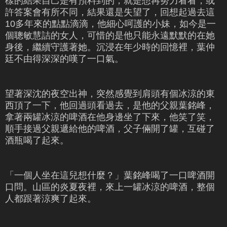
樣的結果自己是有預料到的，就是想再努力看看，或
許答案會有所不同，結果還是失望了，回想起過去這
10多年來的點點滴滴，他細心呵護的小妹，如今是一
個聰敏慧詰的女人，可惜的是他只能永遠默默的在她
身後，繼續守護著她。沉浸在年少時的回憶裡，葉仲
廷不由得深深的嘆了一口氣。
望著深沈的夜空出神，突然感覺到肩頭有個冰涼的東
西頂了一下，他回過頭看過去，是他的父親葉銘峰，
拿著兩罐冰涼的啤酒在他身邊坐了下來，他笑了笑，
順手接過父親遞給他的啤酒，父子倆開了罐，互碰了
酒瓶喝了起來。
「一個人坐在這兒想什麼？」葉銘峰喝了一口啤酒開
口問。山區的炎夏夜裡，來上一罐冰涼的啤酒，整個
人都跟著涼爽了起來。