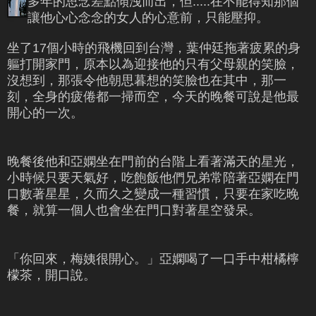
多年的思念差點傾洩而出，但.....在不能得知那個
讓他心心念念的女人的心意前，只能壓抑。
坐了17個小時的飛機回到台灣，葉仲廷拖著疲累的身
軀打開家門，原本以為迎接他的只有父母親的笑臉，
沒想到，那張令他朝思暮想的笑臉也在其中，那一
刻，全身的疲倦都一掃而空，今天的晚餐可說是他最
開心的一次。
晚餐後他和亞嫻坐在門前的台階上看著滿天的星光，
小時候只要天氣好，吃飽飯他們兄弟常陪著亞嫻在門
口數著星星，久而久之變成一種習慣，只要在家吃晚
餐，就算一個人也會坐在門口對著星空發呆。
「你回來，梅姨很開心。」亞嫻喝了一口手中柑橘檸
檬茶，開口說。