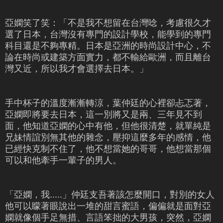
亞嫻笑了笑：「不是我不想留在台灣唸，考慮很久才
選了日本，台灣沒有專門的設計學校，能學到的專門
科目還是不夠專精。日本是亞洲的時尚設計中心，不
論在時尚或建築方面實力，都不輸給歐洲，而且離台
灣又近，所以我才會選擇去日本。」
手中杯子的溫度漸漸轉涼，葉仲廷的心裡卻忐忑著，
亞嫻即將要去日本，這一別將又是兩、三年見不到
面，他知道亞嫻的心中有他，但他很清楚，就單純是
兄妹情誼別無其他的雜念，壓抑這麼多年的感情，他
已經快克制不住了，他不想當她的哥哥，他想當那個
可以和他牽手一輩子的男人。
「亞嫻，我.....」仲廷支吾著該怎麼開口，對別的女人
他可以矇著眼說出一堆的甜言蜜語，偏偏就是面對亞
嫻就像個手足無措、言語笨拙的大男孩，突然，亞嫻