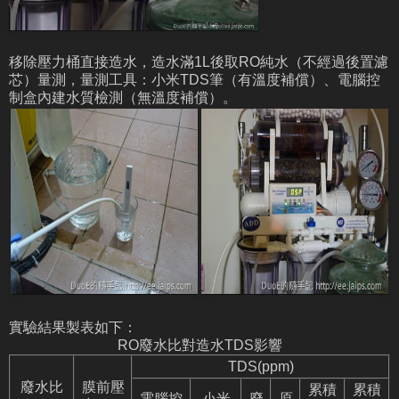
移除壓力桶直接造水，造水滿1L後取RO純水（不經過後置濾
芯）量測，量測工具：小米TDS筆（有溫度補償）、電腦控
制盒內建水質檢測（無溫度補償）。
實驗結果製表如下：
RO廢水比對造水TDS影響
TDS(ppm)
廢水比
膜前壓
累積
累積
電腦控
小米
廢
原