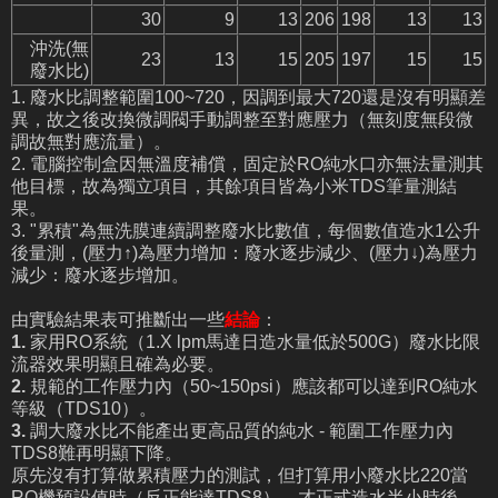
30
9
13
206
198
13
13
沖洗(無
23
13
15
205
197
15
15
廢水比)
1. 廢水比調整範圍100~720，因調到最大720還是沒有明顯差
異，故之後改換微調閥手動調整至對應壓力（無刻度無段微
調故無對應流量）。
2. 電腦控制盒因無溫度補償，固定於RO純水口亦無法量測其
他目標，故為獨立項目，其餘項目皆為小米TDS筆量測結
果。
3. "累積"為無洗膜連續調整廢水比數值，每個數值造水1公升
後量測，(壓力↑)為壓力增加：廢水逐步減少、(壓力↓)為壓力
減少：廢水逐步增加。
由實驗結果表可推斷出一些
結論
：
1.
家用RO系統（1.X lpm馬達日造水量低於500G）廢水比限
流器效果明顯且確為必要。
2.
規範的工作壓力內（50~150psi）應該都可以達到RO純水
等級（TDS10）。
3.
調大廢水比不能產出更高品質的純水 - 範圍工作壓力內
TDS8難再明顯下降。
原先沒有打算做累積壓力的測試，但打算用小廢水比220當
RO機預設值時（反正能達TDS8），才正式造水半小時後