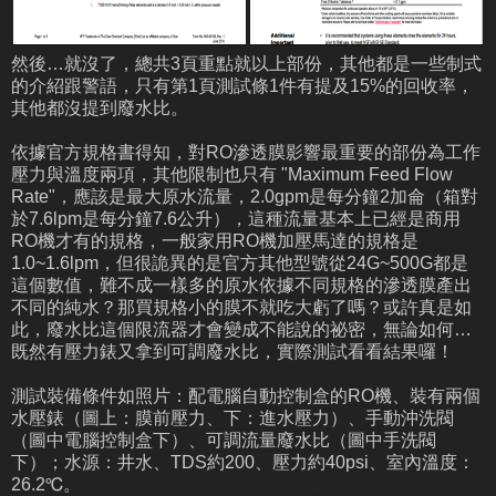
然後…就沒了，總共3頁重點就以上部份，其他都是一些制式
的介紹跟警語，只有第1頁測試條1件有提及15%的回收率，
其他都沒提到廢水比。
依據官方規格書得知，對RO滲透膜影響最重要的部份為工作
壓力與溫度兩項，其他限制也只有 "Maximum Feed Flow
Rate"，應該是最大原水流量，2.0gpm是每分鐘2加侖（箱對
於7.6lpm是每分鐘7.6公升），這種流量基本上已經是商用
RO機才有的規格，一般家用RO機加壓馬達的規格是
1.0~1.6lpm，但很詭異的是官方其他型號從24G~500G都是
這個數值，難不成一樣多的原水依據不同規格的滲透膜產出
不同的純水？那買規格小的膜不就吃大虧了嗎？或許真是如
此，廢水比這個限流器才會變成不能說的祕密，無論如何…
既然有壓力錶又拿到可調廢水比，實際測試看看結果囉！
測試裝備條件如照片：配電腦自動控制盒的RO機、裝有兩個
水壓錶（圖上：膜前壓力、下：進水壓力）、手動沖洗閥
（圖中電腦控制盒下）、可調流量廢水比（圖中手洗閥
下）；水源：井水、TDS約200、壓力約40psi、室內溫度：
26.2℃。