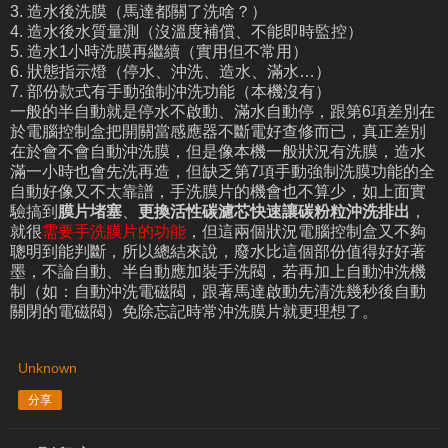
3. 造水後洗膜（馬達都關了洗啥？）
4. 造水後水質量測（沒溫度補償、不能即時監控）
5. 造水1小時洗膜再繼續（實用但不常用）
6. 狀態指示燈（停水、沖洗、造水、滿水…）
7. 部份款式有手動強制沖洗功能（本機沒有）
一般的半自動就是停水不啟動、滿水自動停，跟第6項差別在
於電腦控制盒把開關當感應器不斷電好查修而已，真正差別
在於會不會自動沖洗膜，但是像本機一般狀況有洗膜，造水
滿一小時也會先洗再造，但缺乏第7項手動強制洗膜功能的全
自動好像又不太靠譜，手洗膜片的機會也不算少，如上面實
驗搞到
膜片堵塞
、
更換活性碳濾芯快速讓碳粉粒沖洗排出
，
就很
需要手洗膜片的功能
，但這兩個狀況電腦控制盒又不夠
聰明到能判斷，所以總結來說，廢水比這個部份值得好好著
墨，不論自動、半自動應加裝手洗閥，若再加上自動沖洗機
制（如：自動沖洗電磁閥，跟著馬達啟動先清洗幾秒後自動
關閉的電磁閥）免除忘記時常沖洗膜片就更理想了。
Unknown
分享