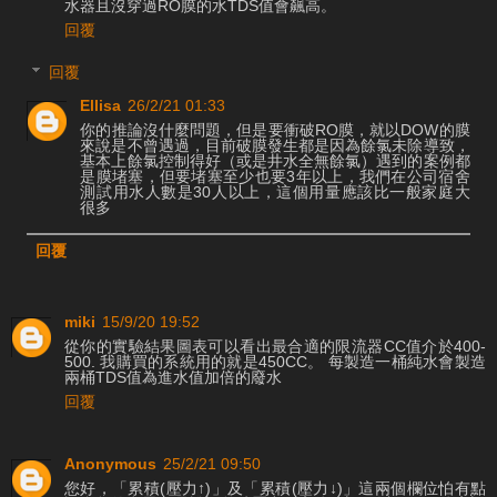
水器且沒穿過RO膜的水TDS值會飆高。
回覆
回覆
Ellisa
26/2/21 01:33
你的推論沒什麼問題，但是要衝破RO膜，就以DOW的膜
來說是不曾遇過，目前破膜發生都是因為餘氯未除導致，
基本上餘氯控制得好（或是井水全無餘氯）遇到的案例都
是膜堵塞，但要堵塞至少也要3年以上，我們在公司宿舍
測試用水人數是30人以上，這個用量應該比一般家庭大
很多
回覆
miki
15/9/20 19:52
從你的實驗結果圖表可以看出最合適的限流器CC值介於400-
500. 我購買的系統用的就是450CC。 每製造一桶純水會製造
兩桶TDS值為進水值加倍的廢水
回覆
Anonymous
25/2/21 09:50
您好，「累積(壓力↑)」及「累積(壓力↓)」這兩個欄位怕有點