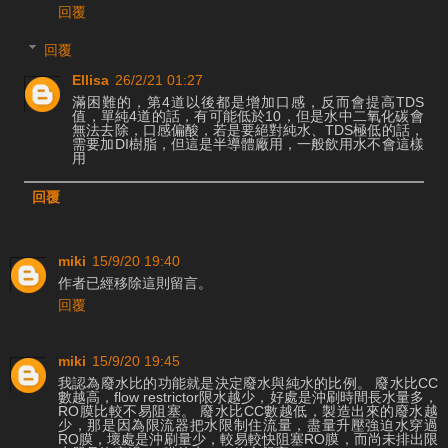
回覆
回覆
Ellisa
26/2/21 01:27
滿困難的，第4道以後都是增加口感，反而會提高TDS
值，單純4道的話，有可能低於10，但是水中二氧化碳會
無法去除，口感偏酸，若是要絕對純水、TDS極低的話，
需要加DI樹脂，但這是半導體廠用，一般飲用水不會這樣
用
回覆
miki
15/9/20 19:40
作者已經移除這則留言。
回覆
miki
15/9/20 19:45
我認為廢水比的功能就是決定廢水與純水的比例。 廢水比CC
數越高，flow restrictor限水越少，好處是沖刷時間長水量多，
RO膜比較不易阻塞。 廢水比CC數越低，製造出來的廢水越
少，那是因為限流器把水限制住流量，盡量升壓強迫水穿過
RO膜，壞處是沖刷量少，較易較快阻塞RO膜，而尚未排出限