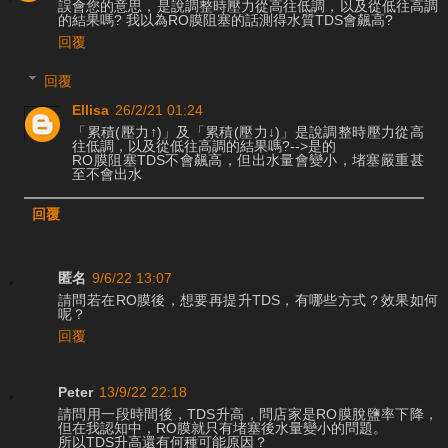
誤會您的意思，是說調整時壓力從高往低調，以及從低往高調
的結果嗎? 我以為RO膜阻塞的話測得水質TDS會飆高?
回覆
回覆
Ellisa
26/2/21 01:24
「累積(壓力↑)」及「累積(壓力↓)」是說調整時壓力從高
往低調，以及從低往高調的結果嗎?-->是的
RO膜阻塞TDS不會飆高，但出水量會變小，堵塞嚴重甚
至不會出水
回覆
匿名
9/6/22 13:07
請問若在RO膜後，想要再提升TDS，有哪些方式？效果如何
呢？
回覆
Peter
13/9/22 22:18
請問用一段時間後，TDS升高，問店家是RO膜脫鹽率下降，
但在我認知中，RO膜就只有堵塞後水量變小的問題。
所以TDS升高還有何種可能原因？