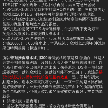
TDS就有下降的現象，所以回頭再測，結果有意外發現：
4.
過低廢水比短時間就有有堵塞RO膜片的可能 - 累積(壓力↓)
廢水比220起TDS下降極有可能是膜片已開始堵塞現象。
5.
沖洗(無廢水比)模式能快速排除膜片堵塞但時間不宜過長 -
當壓力嚴重不足時造水品質很差。
但不足壓的情況下TDS均未達標準，沖洗情況下更為嚴重，
於是再次讓膜片堵塞後調大廢水比：
6.
調大廢水比有沖洗效果 - 75psi對照原廠數據為12lph（每
分鐘200㏄）：650廢水比，本系統純：廢水比1:3即有沖洗效
果但時間很長（超過1Hr）。
所以
普遍推薦廢水比用300
這個規格應該是有道理的，只是人
云亦云都是依據經驗，沒幾個人深入去了解與實際測試，以
至為什麼都問不出個所以然出來，像是原水TDS高一般都建
議要用大一點的廢水比，這點就可能不太正確了，應該是
搭
配沖洗膜片的機制會比較合理且有效益
一點，不然每調大一
點廢水比，造水效率就跟著小一點，一來一回純廢水比例就
是好幾倍增了，至於沖洗機制應該就是市面上的所謂的電腦
版全自動控制，但個人裝起來的感覺效益沒很好，主要功能
就是：
1. 開機洗膜（最實用）
2. 濾芯使用天數更換提醒（若改為造水時數會實用些）