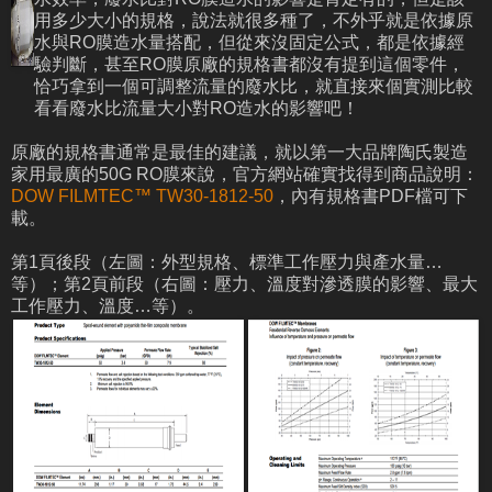
用多少大小的規格，說法就很多種了，不外乎就是依據原
水與RO膜造水量搭配，但從來沒固定公式，都是依據經
驗判斷，甚至RO膜原廠的規格書都沒有提到這個零件，
恰巧拿到一個可調整流量的廢水比，就直接來個實測比較
看看廢水比流量大小對RO造水的影響吧！
原廠的規格書通常是最佳的建議，就以第一大品牌陶氏製造
家用最廣的50G RO膜來說，官方網站確實找得到商品說明：
DOW FILMTEC™ TW30-1812-50
，內有規格書PDF檔可下
載。
第1頁後段（左圖：外型規格、標準工作壓力與產水量…
等）；第2頁前段（右圖：壓力、溫度對滲透膜的影響、最大
工作壓力、溫度…等）。