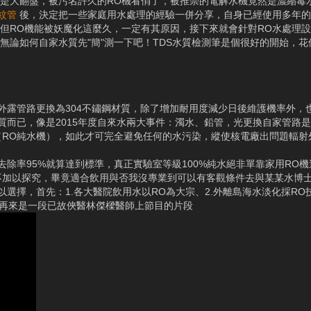
是大翻盤，被污名許久的RO機看俏了，被推崇的電解水機竟然是濃縮毒
紋管
後，決定把一些家庭用水處理的經驗一併分享，自身已經使用多年的
但RO機能被妖魔化這麼久，一定有其原因，接下來就會針對RO水處理
無論如何自家水質先"簡"測一下吧！TDS水質檢測筆是個很好的開始，
外露管路更換為304不鏽鋼材質，除了增加耐用度減少日後維護機率外，
質而已，像是2015年度自來水兩大事件：濁水、鉛管，光更換自家管路
（RO純水機），如此才可完全避免任何的水污染，縱使核電廠出問題輻射
去除率95%就算達到標準，真正實驗室等級100%純水絕非單靠家用RO
不加以探究，畢竟適合飲用與否我沒專業到可以有客觀條件去與某某水博
擇，首先：1.各大醫院飲用水以RO為大宗、2.外離島海水淡化採RO技術
；再來是一段已故俠醫林傑樑醫師上節目的片段