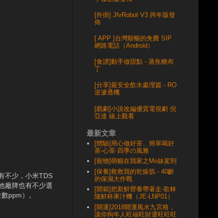
[外掛] JfvRobot V3 跨年版發
佈
[ APP ]台灣順暢的免費 SIP
網路電話（Android）
[食譜]動手做甜點 - 蒸焦糖布
丁
[分享]最安全飲水處理篇 - RO
逆滲透機
[戲劇]小說改編優質電視劇 倪
亞達 線上觀看
最新文章
[體驗]用心做好茶、簡單喝好
茶-心茶‧四季の風雅
[寵物]萌貓在我家之Mo妹駕到
[保養]救救我的乾燥肌 - 40齡
不少，小米TDS
的保濕大作戰
他廠牌也有不少選
[開箱]把新鮮營養帶著走-歌林
數ppm）。
隨鮮杯果汁機（JE-LNP01）
[開運]2018開運風水九宮格，
讓你狗年人旺福旺財運旺旺旺