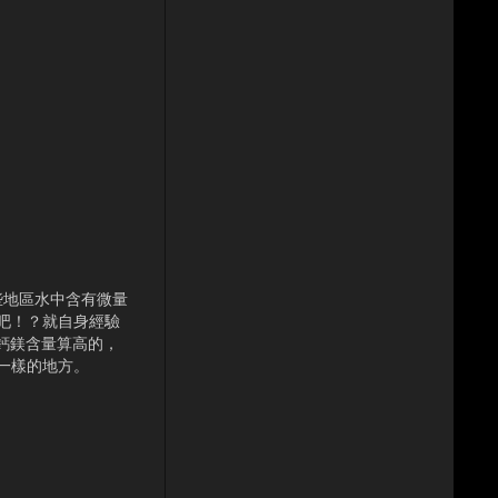
些地區水中含有微量
吧！？就自身經驗
鈣鎂含量算高的，
一樣的地方。