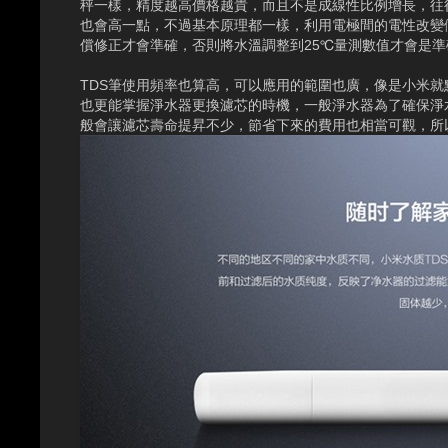
秤一樣，精度越高價格越貴，而且不是成線性比例增長，往
也會高一點，不過基本原理都一樣，利用電極間的電性改變
償修正才會準確，否則將水溫調整到25℃量測數值才會是
TDS筆使用頻率也算高，可以應用的範圍也廣，像是小米就
也更能掌握淨水器更換濾芯的時機，一般淨水器為了確保淨
般會讓濾芯壽命提昇不少，節省下來的費用也相當可觀，所