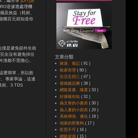
水，繼分享
[DIY]居
RO逆滲透處理機
設備及效益（耗材、
花個幾百元就知道你
也僅是避免節外生枝
是完全沒有避免掉任
文章分類
外洩都不需擔心。
旅遊、食記
( 91 )
敗家有理
( 80 )
機這麼簡單，所以飲
生活五四三
( 47 )
士、專家爭論，這邊
發燒鑑定團
( 38 )
、3.TDS
網路直播、隨選
( 33 )
好康報你知
( 32 )
偽文青的小書房
( 30 )
偽人妻的小廚房
( 20 )
系統增強、優化
( 18 )
咱家的那隻狗
( 17 )
匪思不可
( 16 )
網路資源
( 15 )