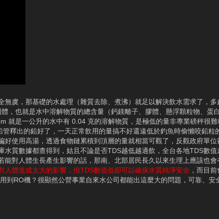
全無虞，那基礎的水處理（雜質去除、煮沸）就足以解決飲水需求了，多
解性總固體，也就是水中溶解物質的總含量（鈣鎂離子、膠體、懸浮顆粒物、蛋
那 40ppm 就是一公升的水中有 0.04 克的溶解物質，是極低的量非專業磅秤
都是鉛管釋出的鉛好了，一天正常飲用的量搞不好還遠低於釣魚時偷懶咬鉛粒
偏好使用高湯，透過食物鏈累積到頂層的量就相當可觀了，反觀政府單位
水質數據都查得到，姑且不論是否TDS越低越適飲，全台各地TDS數值
，若能對人體生長產生影響的話，那南、北部居民長久以來生理上應該也會
會對人體造成太大的影響，但TDS數值低卻可以確保水質純淨安全
，而目前
要用到RO機？很顯然公營事業自來水公司都能出這麼大的問題，可靠、安