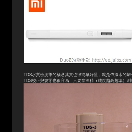
TDS水質檢測筆的概念其實也很簡單好懂，就是依據水的離
TDS校正與規零也很容易，只要拿酒精（純度越高越準）測