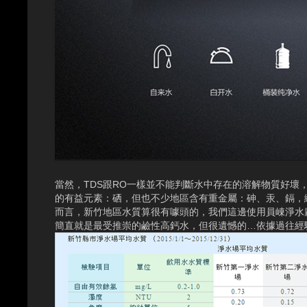
當然，TDS跟RO一樣並不能判斷水中存在的溶解物質好
的有益元素：硒，但也不少地區含有重金屬：砷、汞、鎘，
而言，新竹地區水質算很有噱頭的，我們這邊使用員崠淨水
簡直就是最受推崇的鹼性高鈣水，但很遺憾的…依據過往經