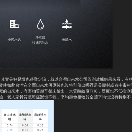
壞，其實是好是壞也很難定論，就以台灣自來水公司監測數據結果來看，有
縱使如此台灣在全面自來水供應後也沒特別傳出哪裡是長壽村或者中毒村
廠的自來水，有害物質幾乎都未檢出，水質酸鹼度PH8，硬度也不低推測
驗，老人家骨質疏鬆症狀也不輕，平均壽命相較於全國平均也沒有特別不