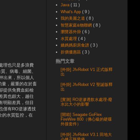
Java
( 11 )
What's App
( 9 )
我的美麗之道
( 8 )
智慧家庭&物聯網
( 8 )
瀏覽器外掛
( 6 )
水質處理
( 4 )
嬌媽媽廚房食譜
( 3 )
折價優惠區
( 3 )
熱門文章
處理也只是多浪費
[外掛] JfvRobot V1 正式版釋
白質、病毒、細菌、
出
很難秤出來，所以個人
的量，嚴重的在於畜
[外掛] JfvRobot V2 聖誕版釋
出
卻提供免費血鉛檢
差異也頗大，越往
[實測] RO逆滲透飲水處理-廢
有明顯差異，但目
水比大小的影響
也僅有RO逆滲透技
[開箱] Seagate GoFlex
全的水質監控，在
FireWire 800（佛心級的硬碟
外接套件）
[外掛] JfvRobot V3.1 田地大
小修正版發佈