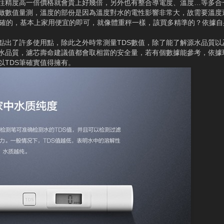
往精度高一倍價格就會貴上好幾倍，另外也有整合導電度、溫度…等多合
做數值量測，溫度的部份是因為溫度對水的電性影響非常大，故需要溫度
準確的，基本上家用便宜的即可，就像體重秤一樣，該買多精準的？依據自
點出了許多使用點，除此之外時常測量TDS數值，除了能了解源水品質以
水品質，濾芯壽命建議值都會取相當的安全量，若有個數據能參考，依據
以TDS筆確實值得擁有。