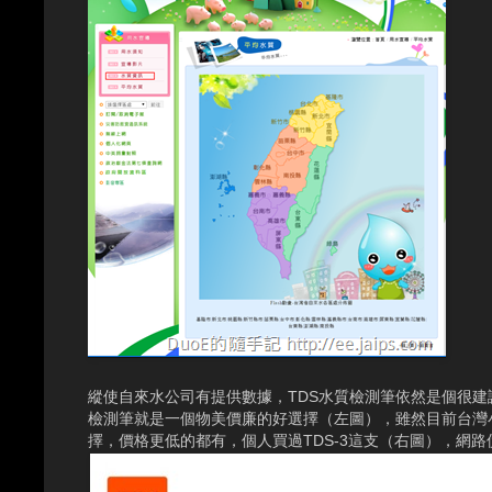
縱使自來水公司有提供數據，TDS水質檢測筆依然是個很建
檢測筆就是一個物美價廉的好選擇（左圖），雖然目前台灣
擇，價格更低的都有，個人買過TDS-3這支（右圖），網