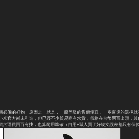
議必備的好物，原因之一就是，一般等級的售價便宜，一兩百塊的選擇就有
小米官方尚未引進，但已經不少貿易商有水貨，價格在台幣兩百出頭，其
路價含運費兩百有找，也算耐用準確（自用+幫人買了好幾支誤差都只有個位