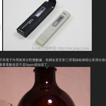
子與電子作用推算出對應數據，有網友甚至拿三用電錶歐姆檔位來測水值相
量看看數值是不是0ppm就知道了。