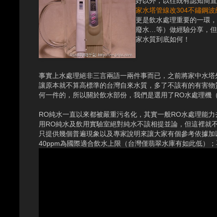
好以外，以往既有認知簡直
家水塔管線改304不鏽鋼波
更是飲水處理重要的一環，
廢水…等）做經驗分享，但
家水質到底如何！
事實上水處理絕非三言兩語一兩件事而已，之前將家中水塔
讓原本就不算高標準的台灣自來水質，多了不該有的有害物
何一件的，所以關於飲水部份，我們是選用了RO水處理機
RO純水一直以來都被嚴重污名化，其實一般RO水處理能力
用RO純水及飲用實驗室絕對純水不該相提並論，但這裡就
只提供幾個普遍現象以及專家說明來讓大家有個參考依據加以選
40ppm為國際適合飲水上限（台灣僅翡翠水庫有如此低）