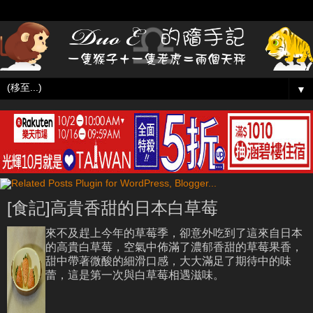
▼
[食記]高貴香甜的日本白草莓
來不及趕上今年的草莓季，卻意外吃到了這來自日本
的高貴白草莓，空氣中佈滿了濃郁香甜的草莓果香，
甜中帶著微酸的細滑口感，大大滿足了期待中的味
蕾，這是第一次與白草莓相遇滋味。