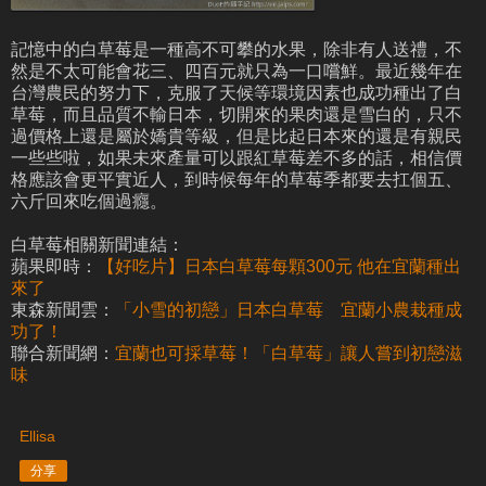
記憶中的白草莓是一種高不可攀的水果，除非有人送禮，不
然是不太可能會花三、四百元就只為一口嚐鮮。最近幾年在
台灣農民的努力下，克服了天候等環境因素也成功種出了白
草莓，而且品質不輸日本，切開來的果肉還是雪白的，只不
過價格上還是屬於嬌貴等級，但是比起日本來的還是有親民
一些些啦，如果未來產量可以跟紅草莓差不多的話，相信價
格應該會更平實近人，到時候每年的草莓季都要去扛個五、
六斤回來吃個過癮。
白草莓相關新聞連結：
蘋果即時：
【好吃片】日本白草莓每顆300元 他在宜蘭種出
來了
東森新聞雲：
「小雪的初戀」日本白草莓 宜蘭小農栽種成
功了！
聯合新聞網：
宜蘭也可採草莓！「白草莓」讓人嘗到初戀滋
味
Ellisa
分享