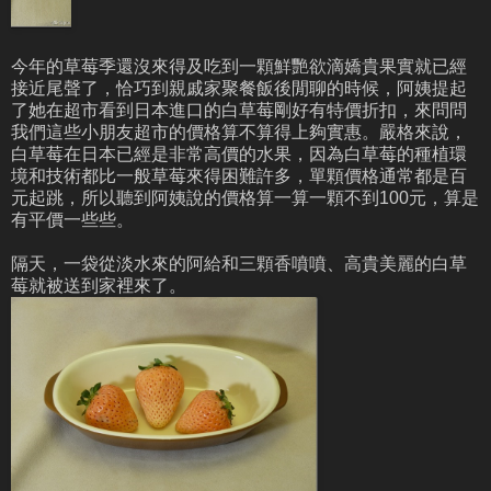
今年的草莓季還沒來得及吃到一顆鮮艷欲滴嬌貴果實就已經
接近尾聲了，恰巧到親戚家聚餐飯後閒聊的時候，阿姨提起
了她在超市看到日本進口的白草莓剛好有特價折扣，來問問
我們這些小朋友超市的價格算不算得上夠實惠。嚴格來說，
白草莓在日本已經是非常高價的水果，因為白草莓的種植環
境和技術都比一般草莓來得困難許多，單顆價格通常都是百
元起跳，所以聽到阿姨說的價格算一算一顆不到100元，算是
有平價一些些。
隔天，一袋從淡水來的阿給和三顆香噴噴、高貴美麗的白草
莓就被送到家裡來了。