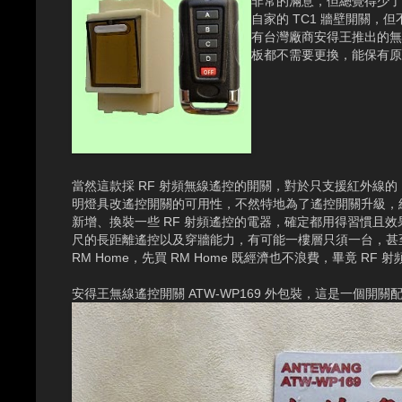
非常的滿意，但總覺得少了什
自家的 TC1 牆壁開關
有台灣廠商安得王推出的無線遙
板都不需要更換，能保有原
當然這款採 RF 射頻無線遙控的開關，對於只支援紅外線的 RM
明燈具改遙控開關的可用性，不然特地為了遙控開關升級，結
新增、換裝一些 RF 射頻遙控的電器，確定都用得習慣且效果滿
尺的長距離遙控以及穿牆能力，有可能一樓層只須一台，甚
RM Home，先買 RM Home 既經濟也不浪費，畢竟 
安得王無線遙控開關 ATW-WP169 外包裝，這是一個開