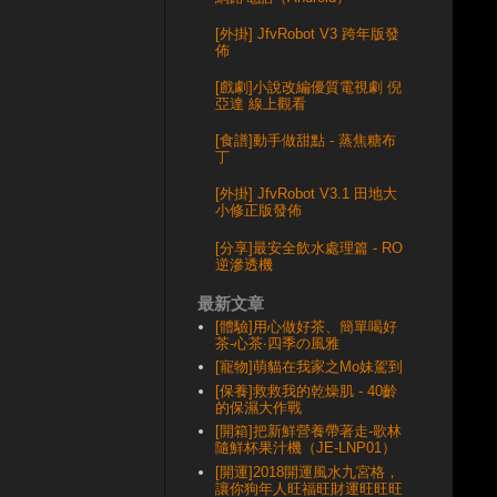
[外掛] JfvRobot V3 跨年版發
佈
[戲劇]小說改編優質電視劇 倪
亞達 線上觀看
[食譜]動手做甜點 - 蒸焦糖布
丁
[外掛] JfvRobot V3.1 田地大
小修正版發佈
[分享]最安全飲水處理篇 - RO
逆滲透機
最新文章
[體驗]用心做好茶、簡單喝好
茶-心茶‧四季の風雅
[寵物]萌貓在我家之Mo妹駕到
[保養]救救我的乾燥肌 - 40齡
的保濕大作戰
[開箱]把新鮮營養帶著走-歌林
隨鮮杯果汁機（JE-LNP01）
[開運]2018開運風水九宮格，
讓你狗年人旺福旺財運旺旺旺