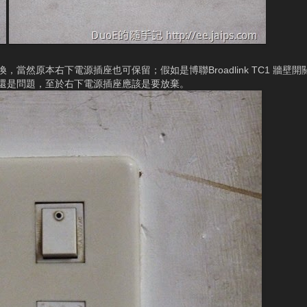
然原本右下電源插座也可保留；假如是博聯Broadlink TC1 牆壁
還是問題，至於右下電源插座應該是要放棄。