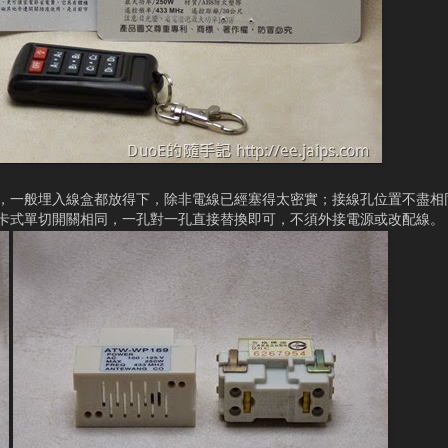
，一般埋入線盒都放得下，除非電線已經塞得太密實；接線孔位置不盡相
卡式單切開關相同，一孔對一孔直接替換即可，不須外接電源或改配線。