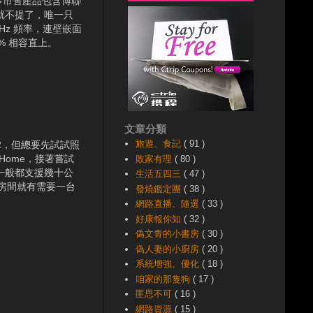
很多市售產品包含博聯
就不提了，唯一只
Hz 頻率，連壁嵌面
% 相容直上。
文章分類
旅遊、食記
( 91 )
M2，但總要先試試照
ome，接著嘗試
敗家有理
( 80 )
頻一般都支援幾十公
生活五四三
( 47 )
房間就有需要一台
發燒鑑定團
( 38 )
網路直播、隨選
( 33 )
好康報你知
( 32 )
偽文青的小書房
( 30 )
偽人妻的小廚房
( 20 )
系統增強、優化
( 18 )
咱家的那隻狗
( 17 )
匪思不可
( 16 )
網路資源
( 15 )