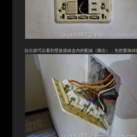
拉出就可以看到壁嵌接線盒內的配線（圖左），先把要換掉