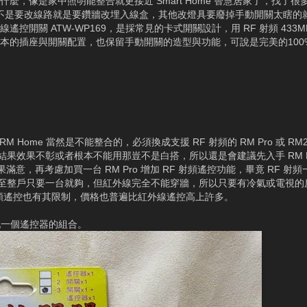
麼，像是家中照明能整合就更接近 Smart Home 智慧居家了，找了
，但不是要改線路就是要鑽牆改埋入線盒，其他改燈具要廢掉手動開關太瞎的
控開關 ATW-WP169，是採常見的卡式開關設計，用 RF 射頻 433M
本的插座與開關配置，也保留手動開關的造型與功能，可說是完美的100
 Home 當然是不能整合的，必須換成支援 RF 射頻的 RM Pro 或 R
果效果不彰或者根本不能用那豈不是白搭，所以還是會建議先入手 RM H
意，再考慮加買一台 RM Pro 增加 RF 射頻遙控功能，畢竟 RF 射
至整戶只要一台就夠，但紅外線完全不能穿牆，所以只要有冷氣或電視的
RF 射頻遙控也有其限制，價格也普遍比紅外線遙控高上許多。
關配一個遙控器的組合。