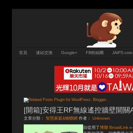
首頁
連結交換
Google+
FB粉絲團
JAiPS.com
[開箱]安得王RF無線遙控牆壁開關AT
文章分類：
智慧家庭&物聯網
作者：
Unknown
自從用了
博聯 BroadLink 