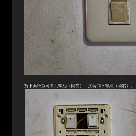
拆下面板就可看到螺絲（圖左），接著卸下螺絲（圖右）。