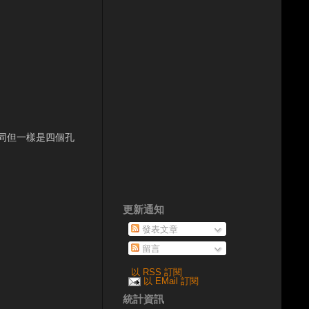
同但一樣是四個孔
更新通知
發表文章
留言
以 RSS 訂閱
以 EMail 訂閱
統計資訊