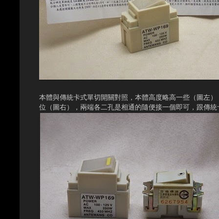
本體與傳統卡式單切開關對照，本體高度略高一些（圖左）
位（圖右），兩端各二孔是相通的隨便接一個即可，跟傳統