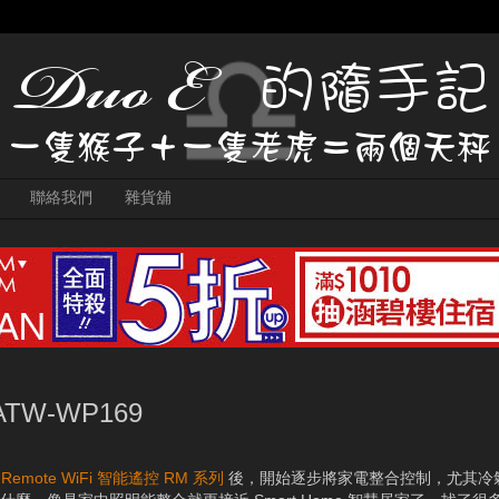
聯絡我們
雜貨舖
W-WP169
e-Remote WiFi 智能遙控 RM 系列
後，開始逐步將家電整合控制，尤其冷