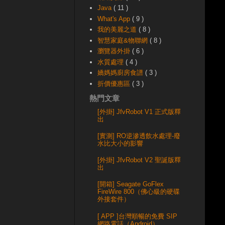
Java
( 11 )
What's App
( 9 )
我的美麗之道
( 8 )
智慧家庭&物聯網
( 8 )
瀏覽器外掛
( 6 )
水質處理
( 4 )
嬌媽媽廚房食譜
( 3 )
折價優惠區
( 3 )
熱門文章
[外掛] JfvRobot V1 正式版釋
出
[實測] RO逆滲透飲水處理-廢
水比大小的影響
[外掛] JfvRobot V2 聖誕版釋
出
[開箱] Seagate GoFlex
FireWire 800（佛心級的硬碟
外接套件）
[ APP ]台灣順暢的免費 SIP
網路電話（Android）