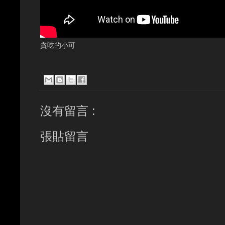
貪吃的小可
沒有留言 :
張貼留言