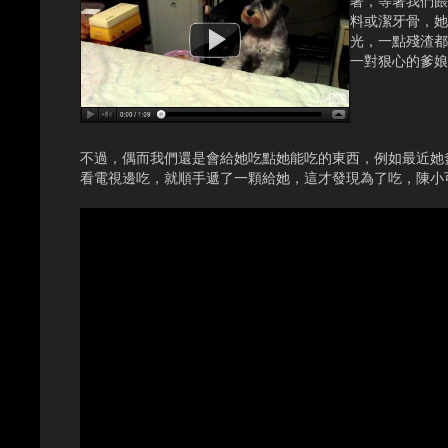
著，等著我們餵
料或潔牙骨，她
光，一點殘渣都
一對狠心的爹娘
不過，偶而我們還是會給她吃點她能吃的東西，例如最近她
看電視邊吃，就順手遞了一顆給她，這才發現為了吃，陳小可還有