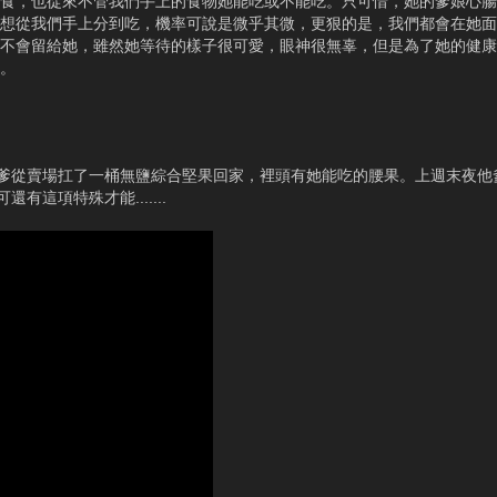
食，也從來不管我們手上的食物她能吃或不能吃。只可惜，她的爹娘心腸
想從我們手上分到吃，機率可說是微乎其微，更狠的是，我們都會在她面
不會留給她，雖然她等待的樣子很可愛，眼神很無辜，但是為了她的健康
。
爹從賣場扛了一桶無鹽綜合堅果回家，裡頭有她能吃的腰果。上週末夜他
這項特殊才能.......