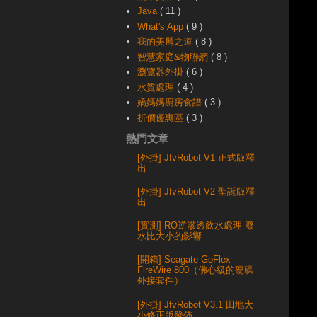
Java
( 11 )
What's App
( 9 )
我的美麗之道
( 8 )
智慧家庭&物聯網
( 8 )
瀏覽器外掛
( 6 )
水質處理
( 4 )
嬌媽媽廚房食譜
( 3 )
折價優惠區
( 3 )
熱門文章
[外掛] JfvRobot V1 正式版釋
出
[外掛] JfvRobot V2 聖誕版釋
出
[實測] RO逆滲透飲水處理-廢
水比大小的影響
[開箱] Seagate GoFlex
FireWire 800（佛心級的硬碟
外接套件）
[外掛] JfvRobot V3.1 田地大
小修正版發佈