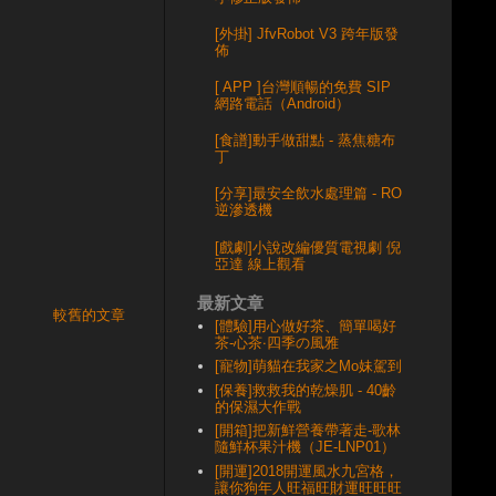
[外掛] JfvRobot V3 跨年版發
佈
[ APP ]台灣順暢的免費 SIP
網路電話（Android）
[食譜]動手做甜點 - 蒸焦糖布
丁
[分享]最安全飲水處理篇 - RO
逆滲透機
[戲劇]小說改編優質電視劇 倪
亞達 線上觀看
最新文章
較舊的文章
[體驗]用心做好茶、簡單喝好
茶-心茶‧四季の風雅
[寵物]萌貓在我家之Mo妹駕到
[保養]救救我的乾燥肌 - 40齡
的保濕大作戰
[開箱]把新鮮營養帶著走-歌林
隨鮮杯果汁機（JE-LNP01）
[開運]2018開運風水九宮格，
讓你狗年人旺福旺財運旺旺旺