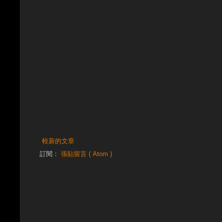
較新的文章
訂閱：
張貼留言 ( Atom )