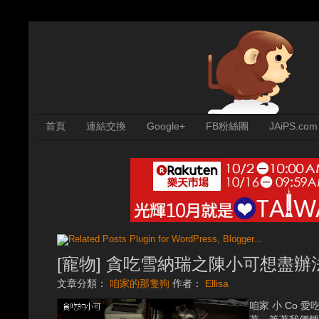
首頁
連結交換
Google+
FB粉絲團
JAiPS.com
[寵物] 貪吃雪納瑞之陳小可想盡辦
文章分類：
咱家的那隻狗
作者：
Ellisa
咱家 小 Co