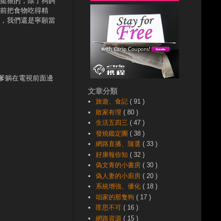
挺狠的，除了狗飼
前把食物吃得精
，我們還是寧願當
爹躺在電視前面邊
文章分類
旅遊、食記
( 91 )
敗家有理
( 80 )
生活五四三
( 47 )
發燒鑑定團
( 38 )
網路直播、隨選
( 33 )
好康報你知
( 32 )
偽文青的小書房
( 30 )
偽人妻的小廚房
( 20 )
系統增強、優化
( 18 )
咱家的那隻狗
( 17 )
匪思不可
( 16 )
網路資源
( 15 )