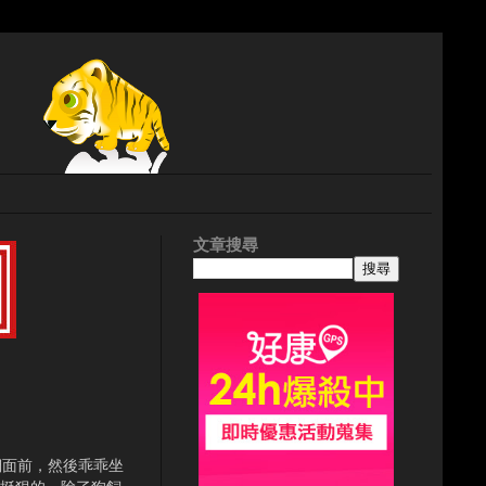
文章搜尋
們面前，然後乖乖坐