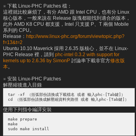
※ 下載 Linux-PHC Patches 檔：
這裡就比較麻煩了，有分 AMD 跟 Intel CPU，也有分 Linux
核心版本，一般來說在 Release 版塊都能找到適合的版本，
此外 AMD K8 CPU 都支援，Intel 只支援 P、T 兩個 Mobile
系列的 CPU。
Release：
http://www.linux-phc.org/forum/viewtopic.php?
f=13&t=2
Ubuntu 10.10 Maverick 採用 2.6.35 版核心，並不在 Linux-
PHC Release 裡，請到
phc-intel 0.3.2 with support for
kernels up to 2.6.36 by SimonP
討論串下載非官方
修改版
本
。
※ 安裝 Linux-PHC Patches
解壓縮後進入目錄
tar -xf （括弧部份請換成下載檔名 或者 輸入phc-[Tab鍵]）

cd （括弧部份請換成解壓縮資料夾路徑 或者 輸入phc-[Tab鍵]）
使用下列指令編譯安裝
make prepare

make

sudo make install