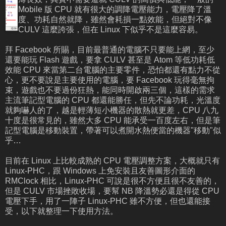
Mobile 版 CPU 就有很大的調降電壓能力，電壓降了溫
度、功耗自然就降，雖然會耗損一點效能，但絕對不像
CULV 這麼誇張，但在 Linux 下似乎不是這麼容易。
拜 Facebook 所賜，目前最普通的電腦不只要能上網，至少
還要能玩 Flash 遊戲，要拿 CULV 甚至是 Atom 等低功耗低
效能 CPU 來當第二台電腦的主要零件，恐怕都還有點力不從
心，更不要說是主要使用的電腦，要 Facebook 玩得毫無拘
束，遊戲也不要過份狂熱，能同時開啟兩三個，這樣的需求
主流筆記型電腦的 CPU 都還能勝任，但先不論功耗，光溫度
就夠嚇人的了，越是輕薄短小機器的散熱就更差，CPU 八九
十度是很常見的，雖然大多 CPU 能承受一百度左右，但是筆
記型電腦是移動裝置，帶著可以煮開水熱便當的機器"移動"似
乎…
目前在 Linux 上比較成熟的 CPU 電壓調整方案，大概就只有
Linux-PHC，跟 Windows 上免安裝且友善圖形介面的
RMClock 相比，Linux-PHC 可說是很不方便且很不友善的，
但是 CULV 市場挫敗收場，要幫 NB 降溫勢必還是得從 CPU
電壓下手，用了一陣子 Linux-PHC 雖不方便，但也還能接
受，以下就整理一下使用方法。