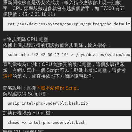
重新開機檢查是否安裝成功（輸入指令應該會出現一組數
字，CPU 頻率段數越多就會有越多個數字，如 T7300 有五
個段數：45 43 31 18 11）
cat /sys/devices/system/cpu/cpu0/cpufreq/phc_default
※ 逐步調降 CPU 電壓
依據上個步驟取得的預設數值逐步調降，輸入指令：
sudo echo "42 42 30 17 10" > /sys/devices/system/cpu
直到當機為止測出 CPU 能接受的最低電壓，這個步驟很麻
煩，有網友寫出一個 Script 可以自動測出最低電壓，請參考
這裡
的第 4.，或直接依照下方簡略說明操作。
簡略說明：直接
下載本站備份 Script
。
解壓縮取得 Script 檔：
unzip intel-phc-undervolt.bash.zip
加執行權限給 Script 檔：
chmod +x intel-phc-undervolt.bash
安裝 CPU 燒機程式