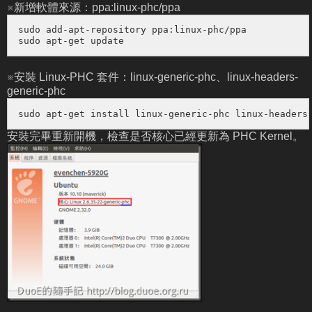
※新增軟體來源：ppa:linux-phc/ppa
sudo add-apt-repository ppa:linux-phc/ppa

sudo apt-get update
※安裝 Linux-PHC 套件：linux-generic-phc、linux-headers-
generic-phc
sudo apt-get install linux-generic-phc linux-headers
安裝完畢重新開機，檢查是否核心已經更新為 PHC Kernel。