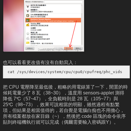
也可以看看更改值有沒有自動寫入：
cat /sys/devices/system/cpu/cpu0/cpufreq/phc_vids
把 CPU 電壓降至最低後，粗略的用電錶算了一下，閒置的時
候耗電量少了 8 瓦（38~30），溫度用 sensors-applet 測得
降低 7℃（57~47），全負載時則是 28 瓦（105~77）與
25℃（98~73），效果可說相當的明顯，雖然過程有點繁
瑣，但結果是相當值得的，若自覺是電腦白痴也不用擔心，
所有檔案都放在家目錄（~），然後把 code 區塊的命令依序
貼到終端機執行就可以完成（偶爾需要輸入密碼跟Y）。