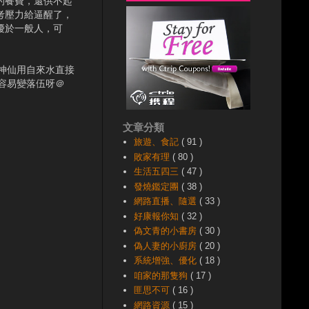
的餐費，還供不起
考壓力給逼醒了，
優於一般人，可
神仙用自來水直接
容易變落伍呀＠
文章分類
旅遊、食記
( 91 )
敗家有理
( 80 )
生活五四三
( 47 )
發燒鑑定團
( 38 )
網路直播、隨選
( 33 )
好康報你知
( 32 )
偽文青的小書房
( 30 )
偽人妻的小廚房
( 20 )
系統增強、優化
( 18 )
咱家的那隻狗
( 17 )
匪思不可
( 16 )
網路資源
( 15 )