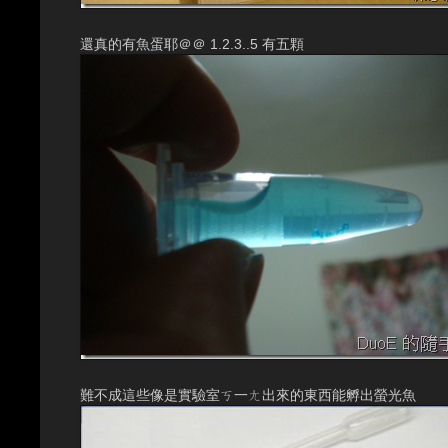
還真的有魚蛋耶＠＠ 1.2.3..5 有五顆
難不成這些像是實驗室ㄎ一ㄤ出來的東西能孵出螢光魚