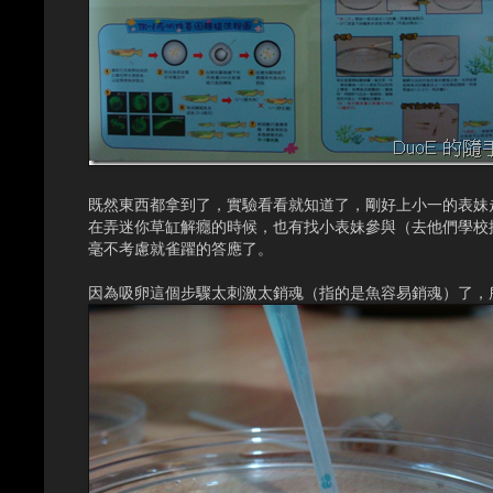
既然東西都拿到了，實驗看看就知道了，剛好上小一的表妹
在弄迷你草缸解癮的時候，也有找小表妹參與（去他們學校
毫不考慮就雀躍的答應了。
因為吸卵這個步驟太刺激太銷魂（指的是魚容易銷魂）了，