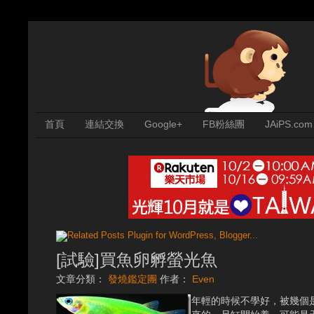
首頁
連結交換
Google+
FB粉絲團
JAiPS.com
[試驗]買魚卵孵螢光魚
文章分類：
發燒鑑定團
作者：
Even
年輕的時候不學好，被幾個