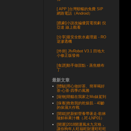
[ APP ]台灣順暢的免費 SIP
網路電話（Android）
[戲劇]小說改編優質電視劇 倪
亞達 線上觀看
[分享]最安全飲水處理篇 - RO
逆滲透機
[外掛] JfvRobot V3.1 田地大
小修正版發佈
[食譜]動手做甜點 - 蒸焦糖布
丁
最新文章
[體驗]用心做好茶、簡單喝好
茶-心茶‧四季の風雅
[寵物]萌貓在我家之Mo妹駕到
[保養]救救我的乾燥肌 - 40齡
的保濕大作戰
[開箱]把新鮮營養帶著走-歌林
隨鮮杯果汁機（JE-LNP01）
[開運]2018開運風水九宮格，
讓你狗年人旺福旺財運旺旺旺