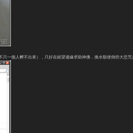
不只一個人孵不出來），只好在絕望邊緣求助神佛，換水順便倒些大悲咒