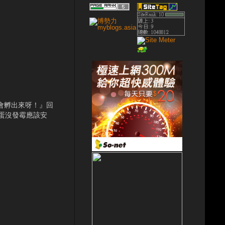
才會孵出來呀！』回
蛋沒發霉應該安