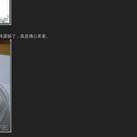
肯露臉了，真是佛心來著。