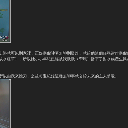
走路就可以到家裡，正好寒假吵著無聊到爆炸，就給他這個任務當作寒假
拔水蘊草），所以她小小年紀已經被我默默（帶壞）播下了對水族產生興
所以由我來操刀，之後每週紀錄這種無聊事就交給未來的主人翁啦。