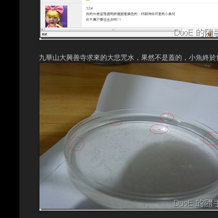
九華山大興善寺求來的大悲咒水，果然不是蓋的，小魚終於