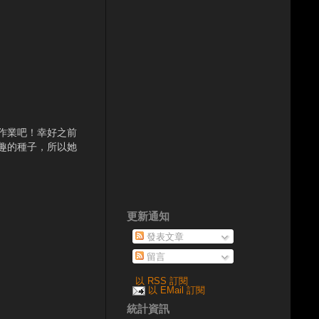
作業吧！幸好之前
趣的種子，所以她
更新通知
發表文章
留言
以 RSS 訂閱
以 EMail 訂閱
統計資訊