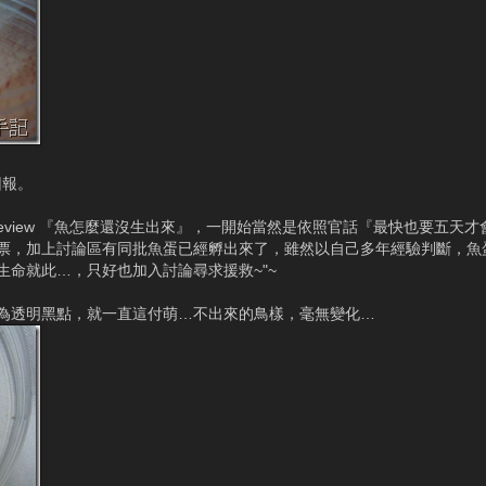
回報。
eview 『魚怎麼還沒生出來』，一開始當然是依照官話『最快也要五天
票，加上討論區有同批魚蛋已經孵出來了，雖然以自己多年經驗判斷，魚
命就此…，只好也加入討論尋求援救~"~
為透明黑點，就一直這付萌…不出來的鳥樣，毫無變化…