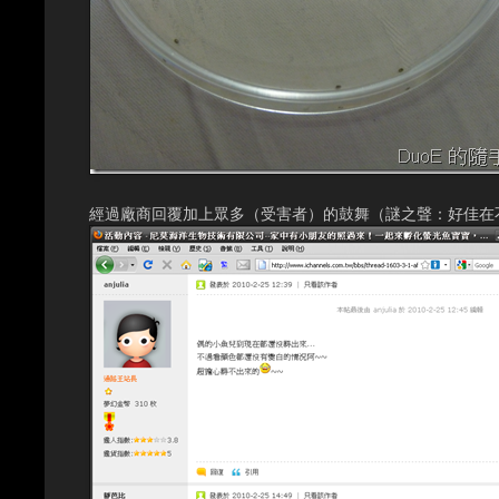
經過廠商回覆加上眾多（受害者）的鼓舞（謎之聲：好佳在