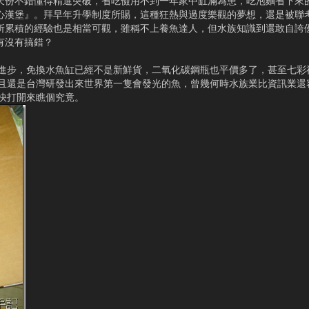
天份不錯懂得精進突破，省吃儉用不到一年家中缸滿為患，吃泡麵省下來
心漢堡』。拜早年升學制度所賜，這種狂熱與過度樂觀的夢想，還是被聯
所累積的經驗也是相當可觀，雖稱不上養魚達人，但水族知識到還敢自誇
有沒有搞錯？
進步，免換水魚缸已經不是新鮮貨，二氧化碳鋼瓶也平價多了，甚至七彩
且還是台灣研發出來世界第一隻會發光的魚，曾幾何時水族業比資訊業還
快打開來瞧個究竟。