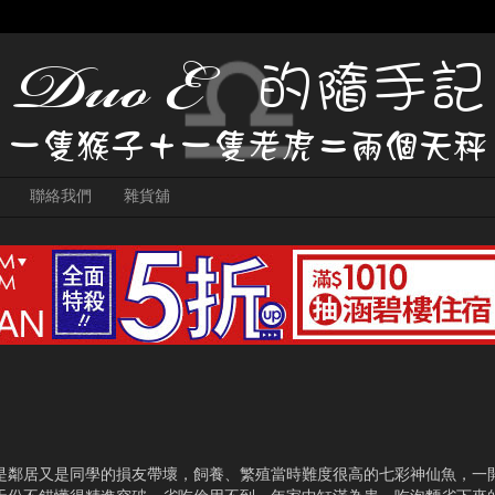
聯絡我們
雜貨舖
是鄰居又是同學的損友帶壞，飼養、繁殖當時難度很高的七彩神仙魚，一