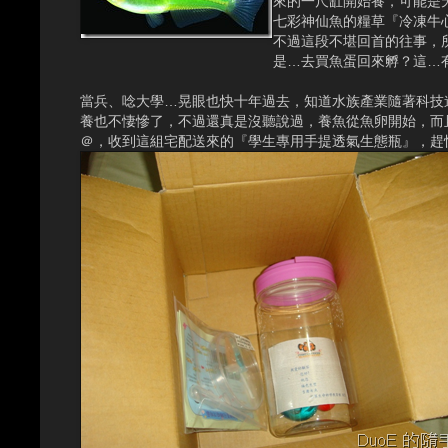
來的一尺缸開始養，可能是
七彩神仙魚的糧草『冷凍牛
不過這段不堪回首的往事，
是…去買魚蛋回來孵？這…
當兵、唸大學…晃眼也快十年過去，知道水族產業隨著科技
養也不悽慘了，不過還真是沒聽說過，養魚從魚卵開始，而
＠，收到這組宅配送來的『學生專用手提透氣生態瓶』，趕