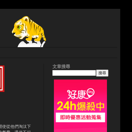
文章搜尋
開使從他們淘汰下