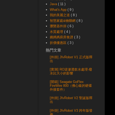
Java
( 11 )
What's App
( 9 )
我的美麗之道
( 8 )
智慧家庭&物聯網
( 8 )
瀏覽器外掛
( 6 )
水質處理
( 4 )
嬌媽媽廚房食譜
( 3 )
折價優惠區
( 3 )
熱門文章
[外掛] JfvRobot V1 正式版釋
出
[實測] RO逆滲透飲水處理-廢
水比大小的影響
[開箱] Seagate GoFlex
FireWire 800（佛心級的硬碟
外接套件）
[外掛] JfvRobot V2 聖誕版釋
出
[外掛] JfvRobot V3 跨年版發
佈