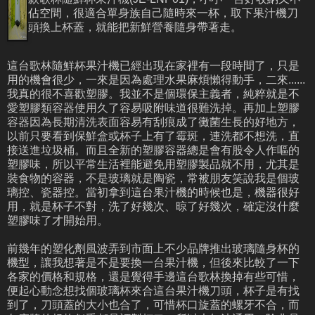
佔空間，很適合單身族自己隨時來一杯，取下果汁機刀
頭換上杯蓋，就能把新鮮營養隨身帶著走。
這台歌林隨鮮杯果汁機已經出現在家裡有一段時間了，只是
用的機會很少，一來是因為處理水果麻煩懶得動手，二來......
我真的很不喜歡塑膠。我並不是個環保主義者，純粹就是不
愛塑膠類容器使用久了容易吸附味道很難洗掉。再加上塑膠
容器因為長期清洗表面容易有刮痕成了黴菌生長的好地方，
以前只要看到保鮮盒或杯子上有了霉斑，連洗都不想洗，直
接送進垃圾桶。而且全新的塑膠容器總是會有股令人作嘔的
塑膠味，所以平常生活裡能避免用塑膠製品就不用，尤其是
裝食物的容器，不是玻璃就是陶瓷，常被朋友笑說我是個玻
璃控、瓷器控。當初拿到這台果汁機的時候也是，機器很好
用，就是杯子不對，洗了好幾次、晾了好幾次，確定沒什麼
塑膠味了才開始用。
前幾年的塑化劑風波弄到市面上不少品牌推出玻璃隨身杯的
機型，讓我想著是不是要換一台果汁機，但後來比較了一下
各家的價格和規格，還是覺得手邊這台歌林換掉有些可惜，
便起心動念想找個玻璃杯來合這台果汁機刀頭，杯子是有找
到了，刀頭蓋的大小也合了，可惜杯口旋蓋的螺牙不合，而