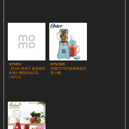
NT$951
NT$1580
【Kolin 歌林】健康隨鮮
美國OSTER經典梅森杯
杯果汁機雙杯組(JE-
果汁機
LNP13)