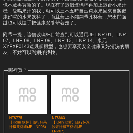
也不敢再買新的了。現在有了這個玻璃杯再加上這台小果汁
機，愛喝果汁的我，就可以三不五時自己買水果回來自製健
康好喝的水果飲料了，而且蓋上不鏽鋼帶孔杯蓋，想出門遛
躂也可以隨手把健康營養帶著走了。
附帶一提，這個玻璃杯目前查到可以通用JE LNP-01、LNP-
07、LNP-08、LNP-09、LNP-13、LNP-14、東元
XYFXF0143這幾個機型，也想要享受安全健康又好清洗的朋
友，不妨可以到網拍找找。
哪裡買？
NT$775
NT$863
【Kolin 歌林】隨行杯果
【Kolin 歌林】隨行杯冰
汁機雙杯組(JE-LNP08)
沙果汁機三杯組(JE-
LNP07)