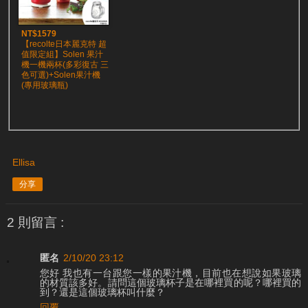
NT$1579
【recolte日本麗克特 超
值限定組】Solen 果汁
機一機兩杯(多彩復古 三
色可選)+Solen果汁機
(專用玻璃瓶)
Ellisa
分享
2 則留言 :
匿名
2/10/20 23:12
您好 我也有一台跟您一樣的果汁機，目前也在想說如果玻璃
的材質該多好。請問這個玻璃杯子是在哪裡買的呢？哪裡買的
到？還是這個玻璃杯叫什麼？
回覆