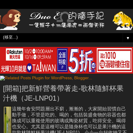
▼
[開箱]把新鮮營養帶著走-歌林隨鮮杯果
汁機（JE-LNP01）
這幾年食安問題層出不窮，漸漸的，大家開始習慣自己
動手做，不管是吃的、喝的，包括裝盛食物的容器也都
換成可以重複使用的玻璃或陶瓷材質，吃得安全、喝得
也安心。尤其是這種可以是隨身杯也可以是果汁機的這
款歌林隨鮮杯果汁機(JE-LNP01)，小小一台好收納又不