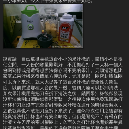
一小罐鮮奶。今天下午茶就來杯香蕉牛奶吧。
說實話，自己還挺喜歡這台小小的果汁機的，體積小不是很
佔空間。一人份的容量剛剛好，不用擔心打了一大杯一個人
會喝到撐或是還得想辦法保存喝不完的果汁。刀頭清潔也比
家庭式果汁機來得簡單方便許多，尤其是那一圈密封膠條圈
可以拆下來洗，就大大提昇了這台果汁機的安全性與衛生
度。以前買過那種大台的果汁機，號稱刀座可以拆卸清洗，
某次果汁機用完把刀座拆下清洗之後，鎖回果汁杯後卻發現
沒辦法像剛出廠時鎖得那麼緊，之後幾次使用也發現因為打
汁杯和刀座沒有完全密封導致果汁積在運作的時候會漏水，
之後就再也不敢把刀座拆下來洗了。雖然每次使用之後都有
認真清洗打汁杯也都有完全晾乾，但仍是避免不了有殘存的
汁液卡在刀座的密封膠圈上，久而久之打汁杯也開始產生異
味甚至出現霉斑，最後的下場自然就是陳瘋了整台果汁機，