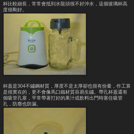
杯比較細長，常常會抵到水龍頭很不好沖水，這個玻璃杯高
度很剛好。
杯蓋是304不鏽鋼材質，厚度不是太厚卻也很有份量，作工算
是很實在的，更不會像馬口鐵材質容易生鏽。帶孔杯蓋還有
個吸管孔塞，平常帶著打好的果汁或飲料出門時塞住吸管
孔，防塵也防漏。