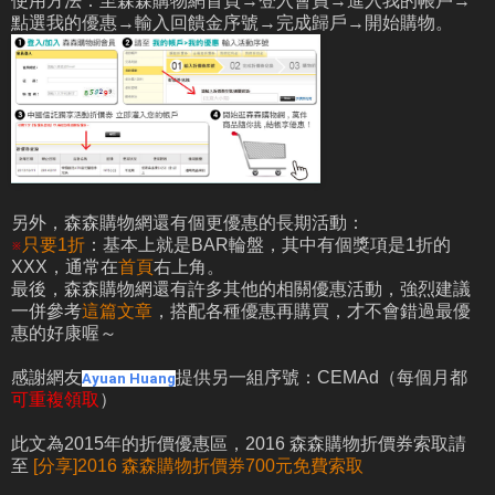
使用方法：至森森購物網首頁→登入會員→進入我的帳戶→
點選我的優惠→輸入回饋金序號→完成歸戶→開始購物。
另外，森森購物網還有個更優惠的長期活動：
※
只要1折
：基本上就是BAR輪盤，其中有個獎項是1折的
XXX，通常在
首頁
右上角。
最後，森森購物網還有許多其他的相關優惠活動，強烈建議
一併參考
這篇文章
，搭配各種優惠再購買，才不會錯過最優
惠的好康喔～
感謝網友
提供另一組序號：CEMAd（每個月都
Ayuan Huang
可重複領取
）
此文為2015年的折價優惠區，2016 森森購物折價券索取請
至
[分享]2016 森森購物折價券700元免費索取