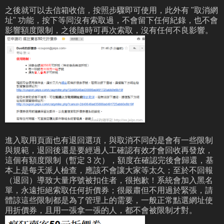
之後就可以去信箱收信，按照步驟即可使用，此外有 "取消網
址" 功能，按下等同沒有索取過，不會留下任何紀錄，也不會
影響額度限制，之後隨時可再次索取，沒有任何不良影響。
進入取用頁面也有退回選項，與取消不同的是會有一些限制
與規範，退回後還是要經過人工確認有效才會回收再發放，
這個有額度限制（暫定 3 次），額度在確認完後會歸還，基
本上是每天派人檢查，應該不會讓大家等太久；至於不回報
（退回）導致大量序號被扣住者，很抱歉！系統會加入黑名
單，永遠拒絕索取任何折價券；很嚴肅但不用過於緊張，請
體諒這些限制都是為了管理上的需要，一般正常點選網址使
用折價券，且用一張拿一張的人，都不會被限制才對。