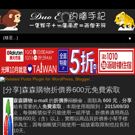
▼
[分享]森森購物折價券600元免費索取
森森購物
u-mall
的
折價券
回饋金
，面額為
600
元
，
分享
給有需要的人
免費索取
；本期使用期限到：
2015/09/30
止，每個帳號似乎只能使用一組序號，折價券適用商品
價格600元（含）以上，實際以商品頁折價券小幫手標
示為主，因每個帳號只能使用一組故索取限制也拉長到
10天。