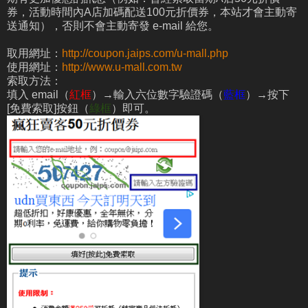
券，活動時間內A店加碼配送100元折價券，本站才會主動寄
送通知），否則不會主動寄發 e-mail 給您。
取用網址：
http://coupon.jaips.com/u-mall.php
使用網址：
http://www.u-mall.com.tw
索取方法：
填入 email（
紅框
）→輸入六位數字驗證碼（
藍框
）→按下
[免費索取]按鈕（
綠框
）即可。