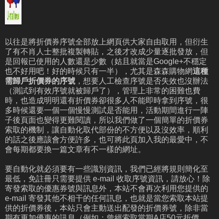
以往是將折價券序號全部放上網頁供大家自由取用，但衍生
了有不肖人士整批複製轉貼，之後才改成少量逐批發放，但
是回報已使用的人數還是少數（姑且就當是Google+不穩定
也不好用吧！好的時候只有一半），尤其是森森購物網
這種
需歸戶折價券的序號
，想要人工檢查序號是否失效也沒辦法
（測試到有效序號就被歸戶了），管理上非常的困難也費
時，也造成明明還有折價券卻很多人不能即時拿到序號，很
多時候還要一個一個慢慢測試是否能用，活動期間進行一陣
子後頁面也變得更難閱讀，所以我們做了一個簡單的折價券
索取的機制，讓自動化取代部份的不方便以及沒效率，順利
的話之後應該會方便許多，也可將此頁加入我的最愛中，不
會每期都要換一篇文章有不一樣的網址。
要自動化就必須要有一些識別資訊，我們已經將規則簡化至
最低，免註冊只需要提供 e-mail 收取序號資訊，請放心！除
寄發索取的優惠券號與訊息外，本站不會再次利用您提供的
e-mail 寄發其他不相干的任何訊息，也就是當您索取本站提
供的折價券後，本站只會主動送出配發的折價券號，除非當
期有更加優惠的訊息（例如：曾經索取當期A店50元折價