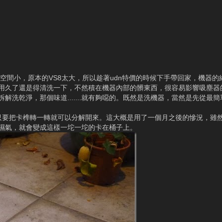
掃的空間小，原本的VS8太大，所以趁著udn特價的時候下手帶回家，機器
用久了還是得清洗一下，不然積在機器內部的髒東西，很容易影響吸塵器
洗乾淨，那個味道.......就有夠噁的。既然是洗機器，當然是先從最
只要把卡榫轉一轉就可以分解開來。這大概是用了一個月之後的慘況，雖
濕氣，就會變成這樣一坨一坨的卡在桶子上。