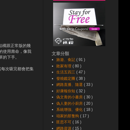
的結構跟正常版的幾
的使用壽命，像我
文章分類
簡單的下手。
旅遊、食記
( 91 )
敗家有理
( 80 )
然每次吸完都會把集
生活五四三
( 47 )
發燒鑑定團
( 38 )
網路直播、隨選
( 33 )
好康報你知
( 32 )
偽文青的小書房
( 30 )
偽人妻的小廚房
( 20 )
系統增強、優化
( 18 )
咱家的那隻狗
( 17 )
匪思不可
( 16 )
網路資源
( 15 )