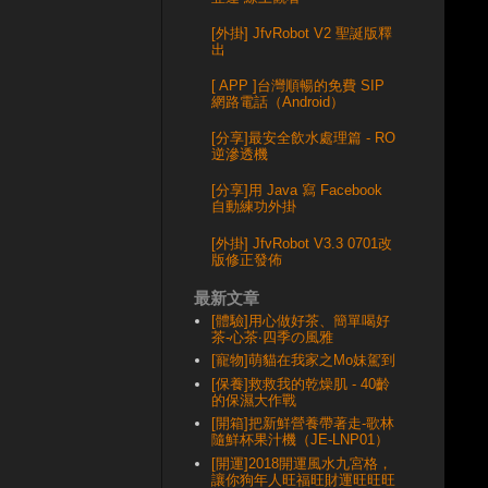
[外掛] JfvRobot V2 聖誕版釋
出
[ APP ]台灣順暢的免費 SIP
網路電話（Android）
[分享]最安全飲水處理篇 - RO
逆滲透機
[分享]用 Java 寫 Facebook
自動練功外掛
[外掛] JfvRobot V3.3 0701改
版修正發佈
最新文章
[體驗]用心做好茶、簡單喝好
茶-心茶‧四季の風雅
[寵物]萌貓在我家之Mo妹駕到
[保養]救救我的乾燥肌 - 40齡
的保濕大作戰
[開箱]把新鮮營養帶著走-歌林
隨鮮杯果汁機（JE-LNP01）
[開運]2018開運風水九宮格，
讓你狗年人旺福旺財運旺旺旺