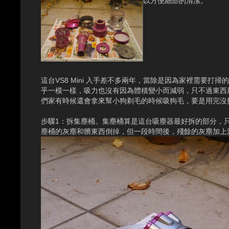
以方便細部的清潔。
這台VS8 Mini 入手差不多兩年，當除是因為家裡需要打
乎一模一樣，吸力也沒有因為體積變小而減弱，只不過東西
們家有時候還會拿來幫小狗剃毛的時候吸狗毛，要是用完沒拆解
步驟1：拆集塵桶。集塵桶算是這台吸塵器最好拆的部分，
塵桶的灰塵和髒東西倒掉，但一段時間後，殘餘的灰塵加上