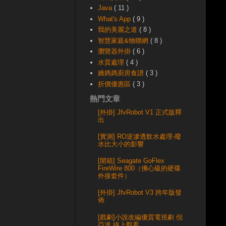
Java
( 11 )
What's App
( 9 )
我的美麗之道
( 8 )
智慧家庭&物聯網
( 8 )
瀏覽器外掛
( 6 )
水質處理
( 4 )
嬌媽媽廚房食譜
( 3 )
折價優惠區
( 3 )
熱門文章
[外掛] JfvRobot V1 正式版釋
出
[實測] RO逆滲透飲水處理-廢
水比大小的影響
[開箱] Seagate GoFlex
FireWire 800（佛心級的硬碟
外接套件）
[外掛] JfvRobot V3 跨年版發
佈
[戲劇]小說改編優質電視劇 倪
亞達 線上觀看