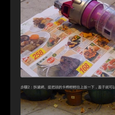
步驟2：拆濾網。提把頭的卡榫輕輕往上扳一下，蓋子就可