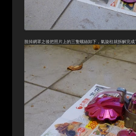
脫掉網罩之後把照片上的三隻螺絲卸下，氣旋柱就拆解完成