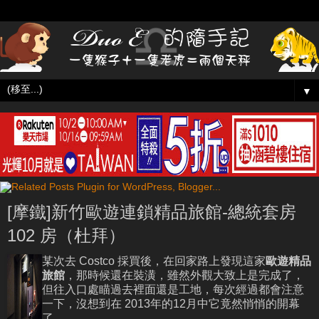
▼
[摩鐵]新竹歐遊連鎖精品旅館-總統套房
102 房（杜拜）
某次去 Costco 採買後，在回家路上發現這家
歐遊精品
旅館
，那時候還在裝潢，雖然外觀大致上是完成了，
但往入口處瞄過去裡面還是工地，每次經過都會注意
一下，沒想到在 2013年的12月中它竟然悄悄的開幕
了……