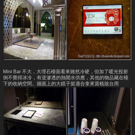
Mini Bar 不大，大理石檯面看來雖然冷硬，但加了暖光投射
倒不覺得冰冷，有逆滲透的熱開水供應，其他的物品藏在檯
下的收納空間。牆面上的大鏡子挺適合拿來當梳妝台用