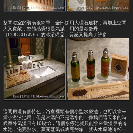
整間浴室的裝潢很簡單，全部採用大理石建材，再加上空間
大又寬敞，整體感覺很是氣派，用的是歐舒丹
（L’OCCITANE）的沐浴備品，質感又提高了許多
這間房還有個特色，浴室裡頭有個小型水療池，也可以拿來
當小游泳池用，但是常溫的不是溫水的，像我們這天來的時
候室外氣溫只有10幾
℃
，這個水療池就只能拿來當溫泉的冷
水池，泡完熱水、蒸完蒸氣或烤完烤箱，就去水療池冷卻一