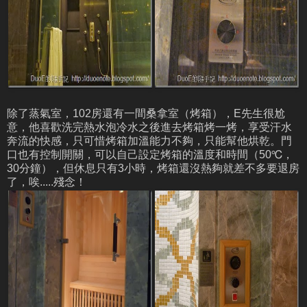
除了蒸氣室，102房還有一間桑拿室（烤箱），E先生很尬
意，他喜歡洗完熱水泡冷水之後進去烤箱烤一烤，享受汗水
奔流的快感，只可惜烤箱加溫能力不夠，只能幫他烘乾。門
口也有控制開關，可以自己設定烤箱的溫度和時間（50
℃，
30分鐘
），但休息只有3小時，烤箱還沒熱夠就差不多要退房
了，唉.....殘念！