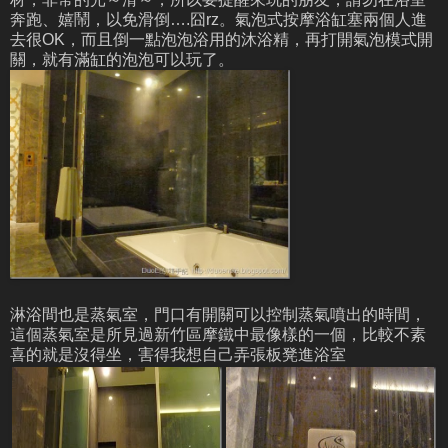
奔跑、嬉鬧，以免滑倒….囧rz。氣泡式按摩浴缸塞兩個人進
去很OK，而且倒一點泡泡浴用的沐浴精，再打開氣泡模式開
關，就有滿缸的泡泡可以玩了。
淋浴間也是蒸氣室，門口有開關可以控制蒸氣噴出的時間，
這個蒸氣室是所見過新竹區摩鐵中最像樣的一個，比較不素
喜的就是沒得坐，害得我想自己弄張板凳進浴室