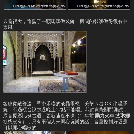
玄關很大，還擺了一顆馬頭做裝飾，房間的裝潢做得很有中
東風
客廳寬敞舒適，壁掛禾聯的液晶電視，美華卡啦 OK 伴唱系
統，不過櫃台說超過晚上12點不能唱。我們實際關門測試，
原音原影比例普通，更新速度不快（半年前
動力火車
艾琳娜
就找沒有），只有兩個人來開心玩樂的話，音量控制好還是
可以開心唱歌的。