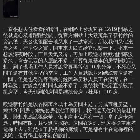
一直很想去住看看的我們，在網路上發現它在 12/19 開幕之
後就
處心積慮
躍躍欲試，從官方網站上大致蒐集了新竹館的
資訊後，天公也很配合地又來了一波寒流，所以我們又假泡
湯之名，行享受之實，開車來去歐遊給它玩樂一下。本來一
想說深夜時段，而且天氣又冷，再加上歐遊才默默地開幕沒
多久，會去玩耍的人應該不多，打算從最基本的房型開始玩
起，到了現場工作人員才說需要再等個 10 來分鐘，不死心又
問了還有其他房型的空房，工作人員就說只剩總統套房還有
一間，但是也得先等個幾分鐘因為房務人員正在清潔，在一
陣猶豫、討論之後時間也差不多了，最後我們決定直接殺頂
級房型，今天領到的房間是總統套房（杜拜） 102房。
歐遊新竹館是以各國著名城市為房間主題，分成五種房型，
總共20 間房，總統套房就佔了兩間 ，我們這天住到的是杜拜
風，聽起來應該很豪華，但車庫車位只有一個，拿了房卡鑰
匙，時間有限，趕快進房探險。房間在3樓，進房得從車庫搭
電梯上去，雖然省了爬樓梯的麻煩，可是卻有卡在電梯裡的
風險，但算得上是不錯的設計。