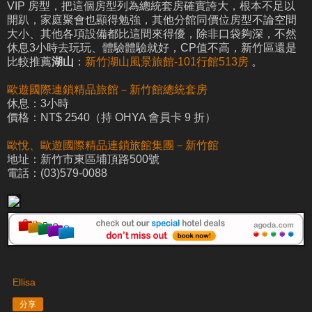
VIP 房型，把這個房型列為總統套房確實誇大，根本不足以
開趴，家庭聚會也顯得勉強，其他分館同價位房型不論空間
大小、其他各項設備都比這間來得優，除非口袋夠深，不然
休息3小時去玩玩、體驗體驗就好，CP值不高，新竹區還是
比較推薦
湖山
：
新竹湖山風景旅館-101行館513房
。
歐遊國際連鎖精品旅館－新竹館總統套房
休息：3小時
價格：NT$ 2540（持 OHYA 會員卡 9 折）
歐悅、歐遊國際精品連鎖旅館集團－新竹館
地址：新竹市東區埔頂路500號
電話：(03)579-0088
Ellisa
分享