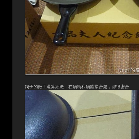
鍋子的做工還算細緻，在鍋柄和鍋體接合處，都很密合