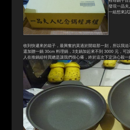
裡尋鍋千百
發現一品夫
一組想來試
收到快遞來的箱子，最興奮的莫過於開箱那一刻，所以我迫不及
還加贈一鍋 30cm 料理鍋，3支鍋加起來不到 3000
人在推鍋組特買總是讓我們很心癢，終於這次下定決心殺一