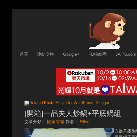
首頁
連結交換
Google+
FB粉絲團
JAiPS.com
[開箱]一品夫人炒鍋+平底鍋組
文章分類：
敗家有理
作者：
Ellisa
自從丹露陶