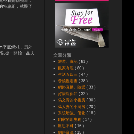
電視看購物頻道，
的特惠組，就殺了
m平底鍋x1，另外
，所以從一開始一品夫
文章分類
旅遊、食記
( 91 )
敗家有理
( 80 )
生活五四三
( 47 )
發燒鑑定團
( 38 )
網路直播、隨選
( 33 )
好康報你知
( 32 )
偽文青的小書房
( 30 )
偽人妻的小廚房
( 20 )
系統增強、優化
( 18 )
咱家的那隻狗
( 17 )
匪思不可
( 16 )
網路資源
( 15 )