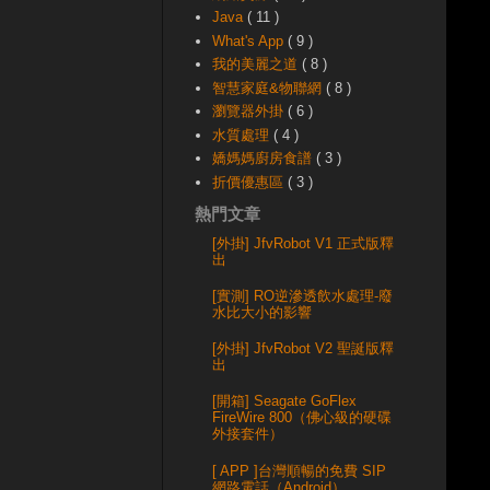
Java
( 11 )
What's App
( 9 )
我的美麗之道
( 8 )
智慧家庭&物聯網
( 8 )
瀏覽器外掛
( 6 )
水質處理
( 4 )
嬌媽媽廚房食譜
( 3 )
折價優惠區
( 3 )
熱門文章
[外掛] JfvRobot V1 正式版釋
出
[實測] RO逆滲透飲水處理-廢
水比大小的影響
[外掛] JfvRobot V2 聖誕版釋
出
[開箱] Seagate GoFlex
FireWire 800（佛心級的硬碟
外接套件）
[ APP ]台灣順暢的免費 SIP
網路電話（Android）