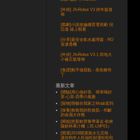
[外掛] JfvRobot V3 跨年版發
佈
[戲劇]小說改編優質電視劇 倪
亞達 線上觀看
[分享]最安全飲水處理篇 - RO
逆滲透機
[外掛] JfvRobot V3.1 田地大
小修正版發佈
[食譜]動手做甜點 - 蒸焦糖布
丁
最新文章
[體驗]用心做好茶、簡單喝好
茶-心茶‧四季の風雅
[寵物]萌貓在我家之Mo妹駕到
[保養]救救我的乾燥肌 - 40齡
的保濕大作戰
[開箱]把新鮮營養帶著走-歌林
隨鮮杯果汁機（JE-LNP01）
[開運]2018開運風水九宮格，
讓你狗年人旺福旺財運旺旺旺