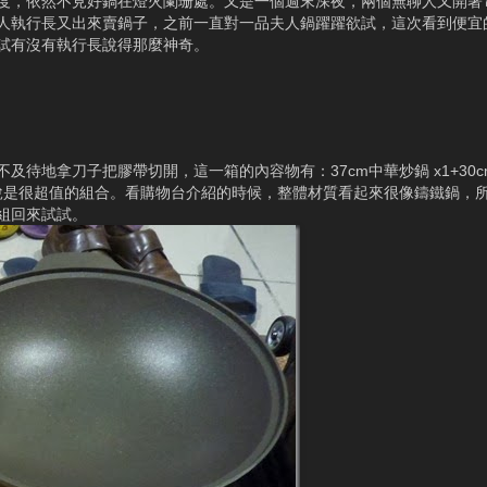
度，依然不見好鍋在燈火闌珊處。又是一個週末深夜，兩個無聊人又開著
人執行長又出來賣鍋子，之前一直對一品夫人鍋躍躍欲試，這次看到便宜
試有沒有執行長說得那麼神奇。
待地拿刀子把膠帶切開，這一箱的內容物有：37cm中華炒鍋 x1+30c
 元，可說是很超值的組合。看購物台介紹的時候，整體材質看起來很像鑄鐵鍋
組回來試試。