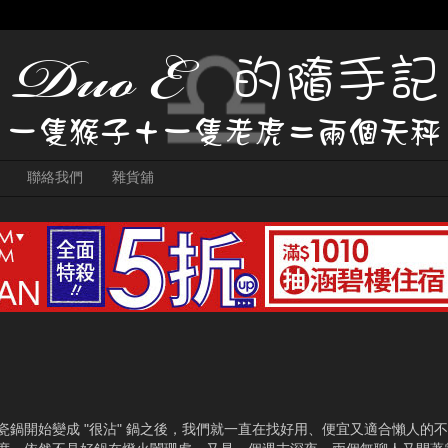
聯絡我們
雜貨舖
瓷鍋開始變成 "很沾" 鍋之後，我們就一直在找好用、便宜又適合懶人的