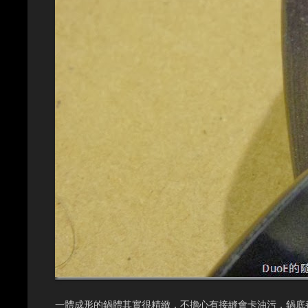
一體成形的鍋體其實很精緻，不擔心有接縫會卡油污，鍋底