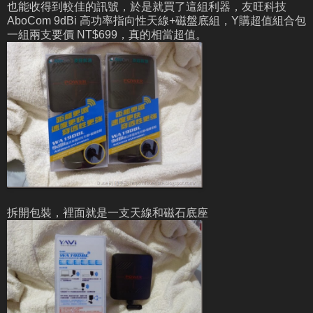
也能收得到較佳的訊號，於是就買了這組利器，友旺科技
AboCom 9dBi 高功率指向性天線+磁盤底組，Y購超值組合包
一組兩支要價 NT$699，真的相當超值。
拆開包裝，裡面就是一支天線和磁石底座