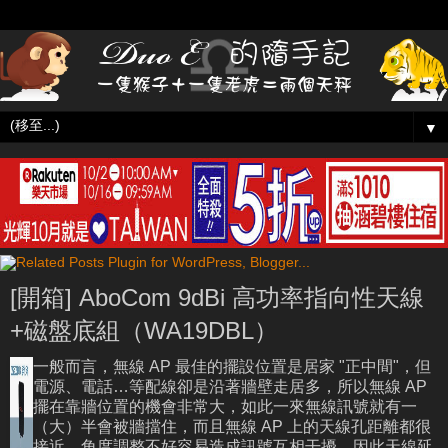
▼
[開箱] AboCom 9dBi 高功率指向性天線
+磁盤底組（WA19DBL）
一般而言，無線 AP 最佳的擺設位置是居家 "正中間"，但
電源、電話…等配線卻是沿著牆壁走居多，所以無線 AP
擺在靠牆位置的機會非常大，如此一來無線訊號就有一
（大）半會被牆擋住，而且無線 AP 上的天線孔距離都很
接近，角度調整不好容易造成訊號互相干擾，因此天線延