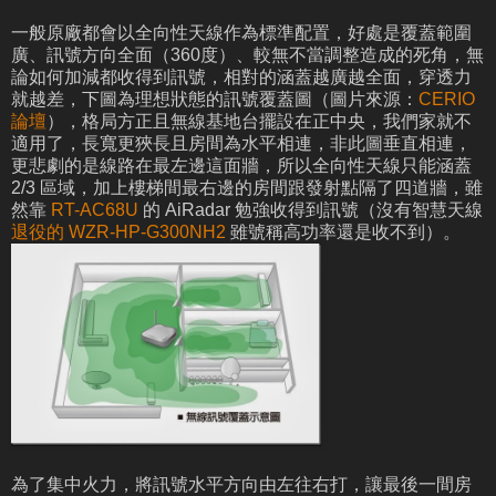
一般原廠都會以全向性天線作為標準配置，好處是覆蓋範圍
廣、訊號方向全面（360度）、較無不當調整造成的死角，無
論如何加減都收得到訊號，相對的涵蓋越廣越全面，穿透力
就越差，下圖為理想狀態的訊號覆蓋圖（圖片來源：
CERIO
論壇
），格局方正且無線基地台擺設在正中央，我們家就不
適用了，長寬更狹長且房間為水平相連，非此圖垂直相連，
更悲劇的是線路在最左邊這面牆，所以全向性天線只能涵蓋
2/3 區域，加上樓梯間最右邊的房間跟發射點隔了四道牆，雖
然靠
RT-AC68U
的 AiRadar 勉強收得到訊號（沒有智慧天線
退役的 WZR-HP-G300NH2
雖號稱高功率還是收不到）。
為了集中火力，將訊號水平方向由左往右打，讓最後一間房