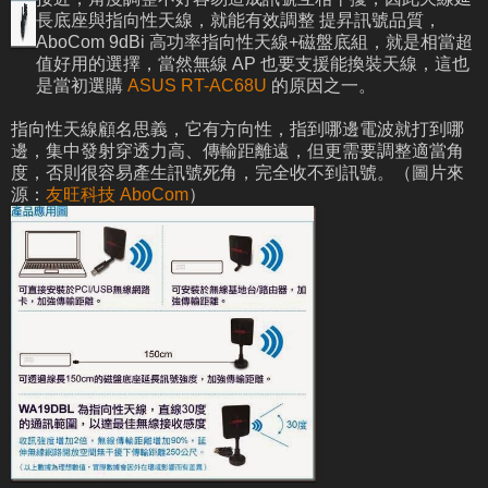
長底座與指向性天線，就能有效調整 提昇訊號品質，
AboCom 9dBi 高功率指向性天線+磁盤底組，就是相當超
值好用的選擇，當然無線 AP 也要支援能換裝天線，這也
是當初選購
ASUS RT-AC68U
的原因之一。
指向性天線顧名思義，它有方向性，指到哪邊電波就打到哪
邊，集中發射穿透力高、傳輸距離遠，但更需要調整適當角
度，否則很容易產生訊號死角，完全收不到訊號。（圖片來
源：
友旺科技 AboCom
）