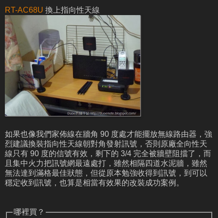
RT-AC68U
換上指向性天線
如果也像我們家佈線在牆角 90 度處才能擺放無線路由器，強
烈建議換裝指向性天線朝對角發射訊號，否則原廠全向性天
線只有 90 度的信號有效，剩下的 3/4 完全被牆壁阻擋了，而
且集中火力把訊號網最遠處打，雖然相隔四道水泥牆，雖然
無法達到滿格最佳狀態，但從原本勉強收得到訊號，到可以
穩定收到訊號，也算是相當有效果的改裝成功案例。
哪裡買？