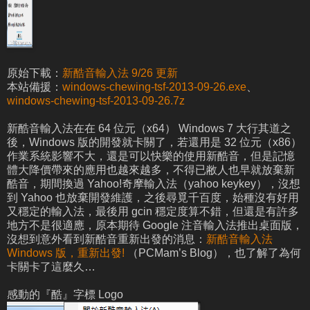
原始下載：
新酷音輸入法 9/26 更新
本站備援：
windows-chewing-tsf-2013-09-26.exe
、
windows-chewing-tsf-2013-09-26.7z
新酷音輸入法在在 64 位元（x64） Windows 7 大行其道之
後，Windows 版的開發就卡關了，若還用是 32 位元（x86）
作業系統影響不大，還是可以快樂的使用新酷音，但是記憶
體大降價帶來的應用也越來越多，不得已敝人也早就放棄新
酷音，期間換過 Yahoo!奇摩輸入法（yahoo keykey），沒想
到 Yahoo 也放棄開發維護，之後尋覓千百度，始種沒有好用
又穩定的輸入法，最後用 gcin 穩定度算不錯，但還是有許多
地方不是很適應，原本期待 Google 注音輸入法推出桌面版，
沒想到意外看到新酷音重新出發的消息：
新酷音輸入法
Windows 版，重新出發!
（PCMam’s Blog），也了解了為何
卡關卡了這麼久…
感動的『酷』字標 Logo