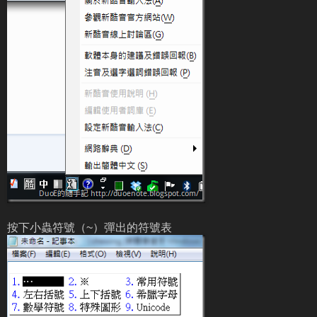
按下小蟲符號（~）彈出的符號表