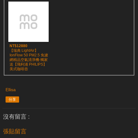
NT$12880
【瑞典 LightAir】
IonFlow 50 PM2.5 免濾
網精品空氣清淨機-獨家
送【飛利浦 PHILIPS】
美式咖啡壺
Ellisa
分享
沒有留言 :
張貼留言