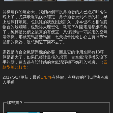
開機運作的這兩天，我們兩個重度鼻過敏的人已經好眠兩個
晚上了，尤其最近氣候不穩定，鼻子過敏癢到不行的我，早
上起床打噴嚏、包餛飩的狀況困擾許久，原本也不太相信購
物台的唬爛嘴，也覺得太理想化，耗電 7W 開電扇都嫌不夠
了，純粹是比價之後真的有便宜，又保證唯一可試用的空氣
清淨機，那就死馬當活馬醫，七天後會比較甘心去買 HEPA
濾網的機器，沒想到這下回不去了。
家裡是有台空氣清淨機的必要，而且它的使用空間有18坪，
算是很大了，如果已經計畫很久想買一台空氣清淨機又沒下
手的話，這支很有設計感的空氣清淨機不妨列入考慮。（
四
款型號比較表
）
2017/5/17更新：最近
17Life
有特價，有興趣的可以趕快考慮
入手囉
哪裡買？