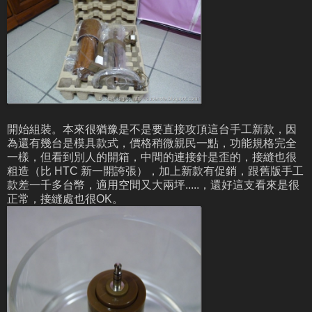
開始組裝。本來很猶豫是不是要直接攻頂這台手工新款，因
為還有幾台是模具款式，價格稍微親民一點，功能規格完全
一樣，但看到別人的開箱，中間的連接針是歪的，接縫也很
粗造（比 HTC 新一開誇張），加上新款有促銷，跟舊版手工
款差一千多台幣，適用空間又大兩坪.....，還好這支看來是很
正常，接縫處也很OK。