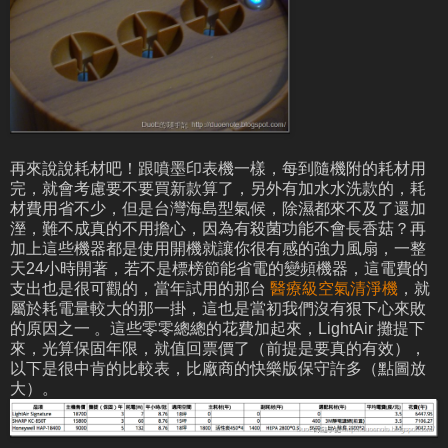
再來說說耗材吧！跟噴墨印表機一樣，每到隨機附的耗材用
完，就會考慮要不要買新款算了，另外有加水水洗款的，耗
材費用省不少，但是台灣海島型氣候，除濕都來不及了還加
溼，難不成真的不用擔心，因為有殺菌功能不會長香菇？再
加上這些機器都是使用開機就讓你很有感的強力風扇，一整
天24小時開著，若不是標榜節能省電的變頻機器，這電費的
支出也是很可觀的，當年試用的那台
醫療級空氣清淨機
，就
屬於耗電量較大的那一掛，這也是當初我們沒有狠下心來敗
的原因之一 。這些零零總總的花費加起來，LightAir 攤提下
來，光算保固年限，就值回票價了（前提是要真的有效），
以下是很中肯的比較表，比廠商的快樂版保守許多（點圖放
大）。