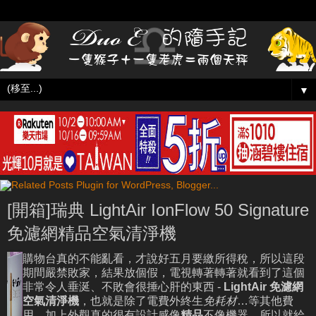
▼
[開箱]瑞典 LightAir IonFlow 50 Signature
免濾網精品空氣清淨機
購物台真的不能亂看，才說好五月要繳所得稅，所以這段
期間嚴禁敗家，結果放個假，電視轉著轉著就看到了這個
非常令人垂涎、不敗會很捶心肝的東西 -
LightAir
免濾網
空氣清淨機
，也就是除了電費外終生
免耗材
…等其他費
用，加上外觀真的很有設計感像
精品
不像機器，所以就給