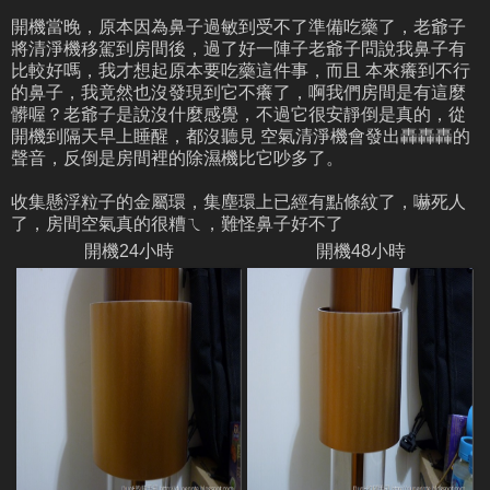
開機當晚，原本因為鼻子過敏到受不了準備吃藥了，老爺子
將清淨機移駕到房間後，過了好一陣子老爺子問說我鼻子有
比較好嗎，我才想起原本要吃藥這件事，而且 本來癢到不行
的鼻子，我竟然也沒發現到它不癢了，啊我們房間是有這麼
髒喔？老爺子是說沒什麼感覺，不過它很安靜倒是真的，從
開機到隔天早上睡醒，都沒聽見 空氣清淨機會發出轟轟轟的
聲音，反倒是房間裡的除濕機比它吵多了。
收集懸浮粒子的金屬環，集塵環上已經有點條紋了，嚇死人
了，房間空氣真的很糟ㄟ，難怪鼻子好不了
開機24小時
開機48小時