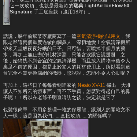
它一次攻頂，也就是最新款的
瑞典
LightAir
IonFlow 50
Signature
手工底座款（適用18坪）。
話說，幾年前幫某家廠商寫了一篇
空氣清淨機的試用文
，我
跟老爺這兩個重度過敏的爛鼻人，深切地愛上空氣清淨機所
帶來天堂般夜夜好眠的日子。只可惜，要噴掉半個月的薪
水，再加上無止盡的耗材深淵，只能含淚跟它說掰掰，之
後，始終找不到合宜的空氣清淨機，而且放入購物車後令人
裹足不前的原因，都是止於驚人的耗材費用上，所以看到這
台完全不需更換濾網的機器，您說說，怎能不令人心動呢？
再加上，這些日子每每看到咱家的
Neato XV-11
掃出一大堆
讓人不知所云的髒東西，再不下手買，怎麼對得起自己的鼻
子呢！！所以在老爺子明查暗訪之後，決定就是它了！
包裝很簡單，不用多整理一堆的保麗龍，跟別人的開箱文不
大一樣，這是因為我們.......直接攻頂......的關係嗎？