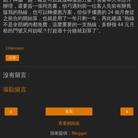
辦理，還要簽一張同意書，恰巧遇到前一位客人先前有辦舊
版我的熱線，也可以轉優惠方案，但似乎優惠的 24 個月會從
之前合約開始算，也就是用了一年只剩一年，再此建議 "熱線
不是全部網內都免費，這麼重要的一支熱線，多辦個 44 元月
租的門號又何妨呢？打超過十分鐘就划算了"。
Unknown
分享
沒有留言 :
張貼留言
‹
›
首頁
查看網路版
技術提供：
Blogger
.