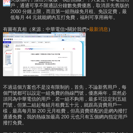
戶，通通可享不限通話分鐘數免費優惠，取消原先舊版的
2000 分鐘上限，而且第一組熱線免月租、免設定費，最
低每月 44 元就能網內互打免費，福利可享用兩年。
有圖有真相（來源：中華電信>關於我們>
最新消息
）
不過這個方案也不是沒有限制的，首先，不論新舊用戶，每
個門號都可以設定一組免費的熱線門號，優惠兩年，當然必
須同為中華電信的用戶，若一組不夠用，最多可設定到五組
門號，但第二組起每組月租費五十元，就跟高資費用戶一
樣，最高每月加 200 元月租費，但高資費搭配的是網內撥打
通通免費，我的熱線加最高 200 元也只有五個網內指定用戶
撥打免費。