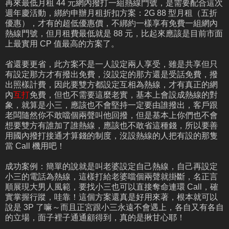
再來最低月租 44 元網內撥打一組熱線門號，是需要配合這次
週年慶活動，綁約申辦月租折扣方案：2G 88 型月租（五折
優惠），才有的超低優惠價，不綁約一樣享有免費一組網內
熱線門號，但月租費最低就是 88 元，比起來應該是目前市面
上最實用 CP 值最高的方案了。
省還要更省，此方案不是一人設定兩人享受，雖是共享但只
有設定那方才有撥出免費，沒設定的那方還是受話免費，撥
出照樣計費，因此要雙方都設定互相為熱線，才有真正的網
內
互打
免費，但也不需要這麼老實，基本上會設成熱線的對
象，就算是小三，應該也不會堅持一定要由誰撥出，客戶跟
老闆隨然你不敢噹個兩聲叫他回撥，但是基本上你們也不會
想要雙方有誰加了誰熱線，應該也不敢省這種錢，所以要善
用國內撥打接通才算錢的制度，沒設熱線的人把有設的那隻
當 Call 機用吧！
成功案例：簡單的說就是叫老婆設定自己熱線，自己再設定
小三的電話為熱線，這樣打給老婆噹個兩聲就掛斷，名正言
順展現大男人風範，要找小三也可以直接奪命連環 Call，確
實掌握行蹤，哇靠！這個方案還真是好用來著，根本就可以
說是 3P 了嘛～而且正宮跟小三永遠不會遇上，各自又有各自
的立場，面子裡子通通顧得到，真的是揪甘心耶！