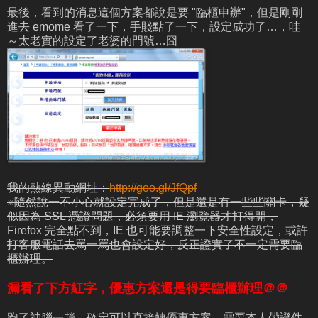
最後，看到的消息這個方案都說是要 "臨櫃申辦"，但是剛剛
進去 emome 看了一下，手賤點了一下，設定成功了…，哇
～太老實的設定了老婆的門號…囧
我的熱線異動網址：
http://goo.gl/JfQpf
※隨然說一不小心就設定完成了，但是還是有一些些關卡，疑
似因為 SSL 憑證問題，必須要用 IE 瀏覽器才打得開，
Firefox 完全點不到，IE 也可能要調整一下安全性設定，或許
打客服電話去罵一罵也會設定好，反正證實了不一定需要臨
櫃辦理。
漏看了下方紅字，優惠方案還是得要臨櫃辦理＠＠
跑了神腦一趟，確定可以直接轉優惠方案，需要本人帶證件