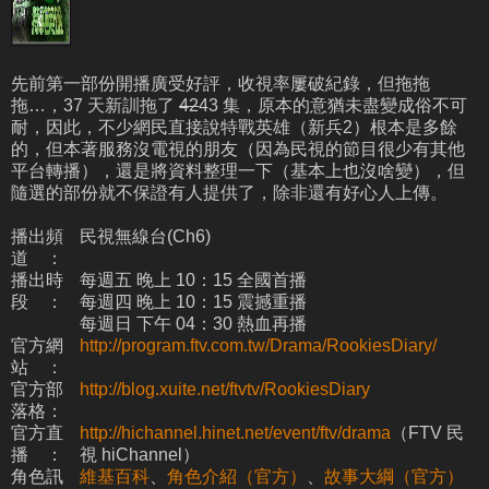
先前第一部份開播廣受好評，收視率屢破紀錄，但拖拖
拖…，37 天新訓拖了
42
43 集，原本的意猶未盡變成俗不可
耐，因此，不少網民直接說特戰英雄（新兵2）根本是多餘
的，但本著服務沒電視的朋友（因為民視的節目很少有其他
平台轉播），還是將資料整理一下（基本上也沒啥變），但
隨選的部份就不保證有人提供了，除非還有好心人上傳。
播出頻
民視無線台(Ch6)
道 ：
播出時
每週五 晚上 10：15 全國首播
段 ：
每週四 晚上 10：15 震撼重播
每週日 下午 04：30 熱血再播
官方網
http://program.ftv.com.tw/Drama/RookiesDiary/
站 ：
官方部
http://blog.xuite.net/ftvtv/RookiesDiary
落格：
官方直
http://hichannel.hinet.net/event/ftv/drama
（FTV 民
播 ：
視 hiChannel）
角色訊
維基百科
、
角色介紹（官方）
、
故事大綱（官方）