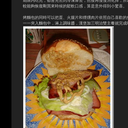
期限內吃完，都會先丟到冷凍庫去，然後再慢慢消化掉，所
較能夠恢復剛買來時候的鬆軟口感，算是意外得到小驚喜。
烤麵包的同時可以把蛋、火腿片和煙燻肉片依照自己喜歡的
一一夾入麵包中，淋上調味醬，漢堡加三明治雙主餐就完成