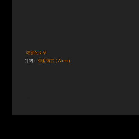
較新的文章
訂閱：
張貼留言 ( Atom )
-0