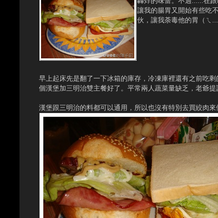
轟炸的味蕾。不過....
讓我的腸胃又開始有些吃不
伙，讓我荼毒他的胃（ㄟ..
早上起床先是翻了一下冰箱的庫存，冷凍庫裡還有之前吃剩
個漢堡加三明治雙主餐好了。平常兩人蔬菜量缺乏，老爺提
漢堡跟三明治的料都可以通用，所以也沒有特別去買絞肉來