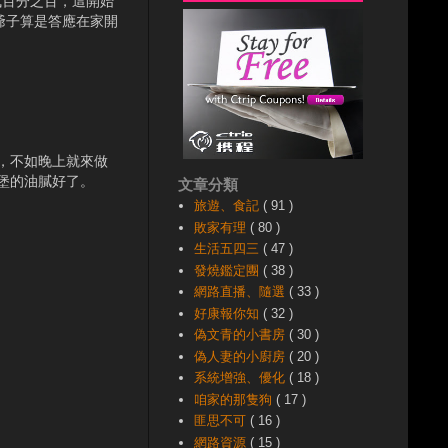
成百分之百，這開始
爺子算是答應在家開
，不如晚上就來做
堡的油膩好了。
文章分類
旅遊、食記
( 91 )
敗家有理
( 80 )
生活五四三
( 47 )
發燒鑑定團
( 38 )
網路直播、隨選
( 33 )
好康報你知
( 32 )
偽文青的小書房
( 30 )
偽人妻的小廚房
( 20 )
系統增強、優化
( 18 )
咱家的那隻狗
( 17 )
匪思不可
( 16 )
網路資源
( 15 )