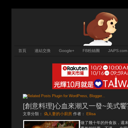
首頁
連結交換
Google+
FB粉絲團
JAiPS.com
[創意料理]心血來潮又一發~美式饗
文章分類：
偽人妻的小廚房
作者：
Ellisa
做了幾十年的外食族，週