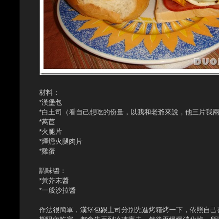
材料：
*漢堡包
*白土司（看自己想吃的份量，以我和老爺來說，他三片我
*萵苣
*火腿片
*煙燻火腿肉片
*雞蛋
調味醬：
*黃芥末醬
*一般沙拉醬
作法很簡單，漢堡包跟土司分別先進烤箱烤一下，依照自己