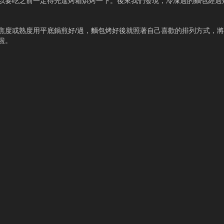
以要吃之前一定得先進烤箱烘烤一下。後來我們發現，冷凍過的麵包經過
焦度或熟度用平底鍋煎好/過，麵包烤好後就照著自己喜歡的排列方式，
啦。