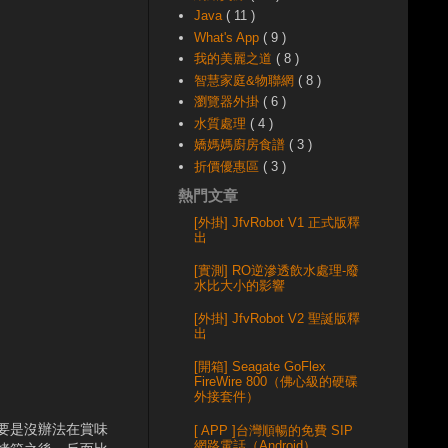
Java
( 11 )
What's App
( 9 )
我的美麗之道
( 8 )
智慧家庭&物聯網
( 8 )
瀏覽器外掛
( 6 )
水質處理
( 4 )
嬌媽媽廚房食譜
( 3 )
折價優惠區
( 3 )
熱門文章
[外掛] JfvRobot V1 正式版釋
出
[實測] RO逆滲透飲水處理-廢
水比大小的影響
[外掛] JfvRobot V2 聖誕版釋
出
[開箱] Seagate GoFlex
FireWire 800（佛心級的硬碟
外接套件）
要是沒辦法在賞味
[ APP ]台灣順暢的免費 SIP
網路電話（Android）