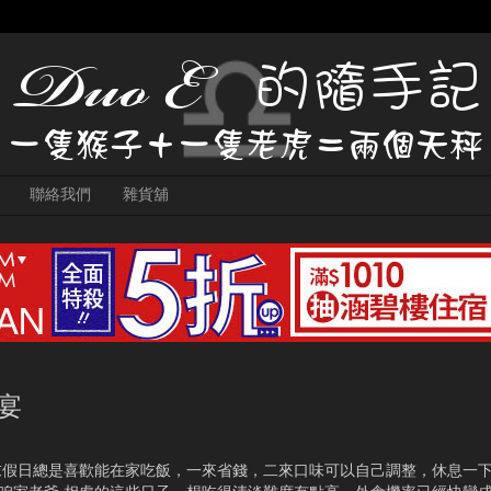
聯絡我們
雜貨舖
宴
末假日總是喜歡能在家吃飯，一來省錢，二來口味可以自己調整，休息一