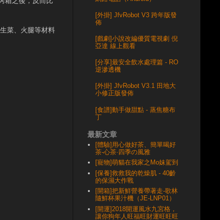
烤箱之後，反而比
[外掛] JfvRobot V3 跨年版發
佈
將生菜、火腿等材料
[戲劇]小說改編優質電視劇 倪
亞達 線上觀看
[分享]最安全飲水處理篇 - RO
逆滲透機
[外掛] JfvRobot V3.1 田地大
小修正版發佈
[食譜]動手做甜點 - 蒸焦糖布
丁
最新文章
[體驗]用心做好茶、簡單喝好
茶-心茶‧四季の風雅
[寵物]萌貓在我家之Mo妹駕到
[保養]救救我的乾燥肌 - 40齡
的保濕大作戰
[開箱]把新鮮營養帶著走-歌林
隨鮮杯果汁機（JE-LNP01）
[開運]2018開運風水九宮格，
讓你狗年人旺福旺財運旺旺旺