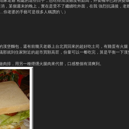
..在跟咱家老爺 相處的這些日子，想吃得清淡難度有點高，外食機率已經快變
消，某個週末的晚上，實在是受不了繼續吃外面，在我 強烈抗議後，老
....你老婆的手藝可是很多人稱讚的ㄟ）
的漢堡麵包，還有前幾天老爺上台北買回來的超好吃土司，有雞蛋有火腿
議那就到住家附近的超市買顆萵苣，份量可以一餐吃完，算是平衡一下漢
做肉排，用另一種煙燻火腿肉來代替，口感整個有清爽到。