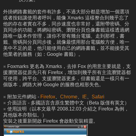
外掛網路書籤的套件有許多，不過大部分都是增加一個選項
或者按鈕讓使用者呼叫，能像 Xmarks 這樣整合到幾乎忘了
他的存在者實在不多，同步速度也非常好，還附帶密碼、分
頁同步的功能，將網站密碼、瀏覽分頁也像書籤這樣透過網
路唯一版本作管理，讓你不管有幾台電腦、走到那裡，書
籤、密碼與分頁同步後，就像最慣用那台電腦般方便，唯一
美中不足的是，他只能使用自己的網路書籤，並不能接受其
他業者的服務（如：Google 書籤）。
※ Foxmarks 更名為 Xmarks，去掉 Fox 的用意主要就是，支
援瀏覽器從原先只有 Firefox，增加到幾乎所有主流瀏覽器都
可使用，跨平台、支援瀏覽器更多，但書籤還是一樣只有一
個版本，網路大神 Google 的服務也相形失色。
※ 附加元件網站 -
Firefox
、
Chrome
、
IE
、
Safari
※ 介面語言 - 多國語言含原生繁體中文（Beta 版僅有英文）
※ 使用說明（以本文最早 2008.12.03 介紹之 Firefox 為例，
其他版本亦類似。）
安裝之後重新開啟 Firefox 會啟動安裝精靈。