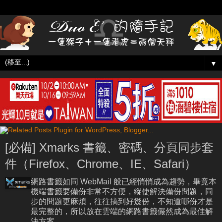
▼
[必備] Xmarks 書籤、密碼、分頁同步套
件（Firefox、Chrome、IE、Safari）
網路書籤如同 WebMail 般已經悄悄成為趨勢，畢竟本
機端書籤要備份非常不方便，縱使解決備份問題，同
步的問題更麻煩，往往搞到好幾份，不知道哪份才是
最完整的，所以放在雲端的網路書籤儼然成為最佳解
決方案。