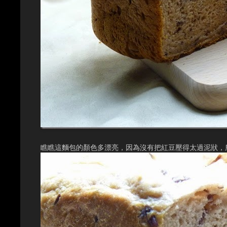
瞧瞧這麵包的顏色多漂亮，因為沒有把紅豆壓得太過泥狀，