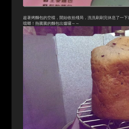
趁著烤麵包的空檔，開始收拾殘局，洗洗刷刷完休息了一下
噹啷！熱騰騰的麵包出爐囉～～