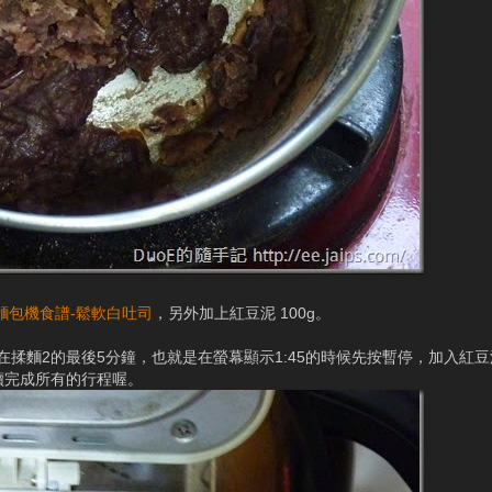
] 麵包機食譜-鬆軟白吐司
，另外加上紅豆泥 100g。
揉麵2的最後5分鐘，也就是在螢幕顯示1:45的時候先按暫停，加入紅
續完成所有的行程喔。