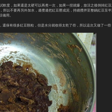
試試軟度，如果還是太硬可以再煮一次，如果一捏就爆，放涼之後倒掉紅
水，所以不要再另外加水，邊攪邊把紅豆壓成泥，持續攪拌至整鍋紅豆呈
涼備用。
，還保有很多紅豆顆粒，但是水分就收得太乾了些，所以這次又做了一些