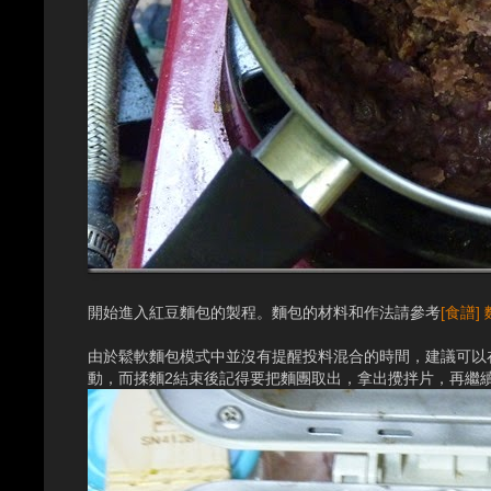
開始進入紅豆麵包的製程。麵包的材料和作法請參考
[食譜
由於鬆軟麵包模式中並沒有提醒投料混合的時間，建議可以在
動，而揉麵2結束後記得要把麵團取出，拿出攪拌片，再繼