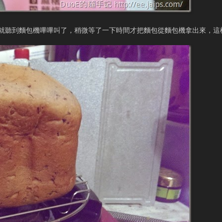
就聽到麵包機嗶嗶叫了，稍微等了一下時間才把麵包從麵包機拿出來，這