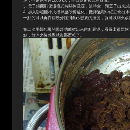
滿，但是也將近1000 c.c，開啟煲粥模式煮紅豆。
3. 電子鍋回到保溫模式時關掉電源，這時拿一顆豆子出來
4. 加入砂糖開小火攪拌至砂糖融化，攪拌過程中紅豆會出
一點的可以再拌個幾分鐘到自己想要的濕度，就可以關火放
第二次用麵包機的果醬功能煮出來的紅豆泥，看得出很鬆軟
點，放涼之後感覺就沒那麼乾了。