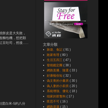
燒餅皮是大失敗，
進麵包機，想把顆
，然後......
文章分類
旅遊、食記
( 91 )
敗家有理
( 80 )
生活五四三
( 47 )
發燒鑑定團
( 38 )
網路直播、隨選
( 33 )
好康報你知
( 32 )
偽文青的小書房
( 30 )
偽人妻的小廚房
( 20 )
系統增強、優化
( 18 )
咱家的那隻狗
( 17 )
匪思不可
( 16 )
刻度白米-5約八分
網路資源
( 15 )