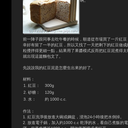
啊。
前一陣子跟同事去吃午餐的時候，順道從市場買了一斤紅豆
幸好有留了一半的紅豆，所以又找了一天把剩下的紅豆做成
粒攪拌得更細一點，結果用了果醬模式反而把紅豆泥煮得太乾
就出現這篇麵包文了。
先說說我的紅豆泥是怎麼生出來的好了。
材料：
1. 紅豆：
300g
2. 砂糖：
120g
3. 水：
約 1000 c.c.
作法：
1. 紅豆洗淨後放進大碗或鋼盆，浸泡24小時後把水倒掉。
2. 放進電子鍋，加入約1000 c.c 乾淨的水，看自己