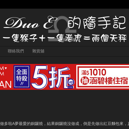
聯絡我們
雜貨舖
做多啦A夢最愛的銅鑼燒，結果銅鑼燒沒做成，倒是先做出紅豆麵包來，