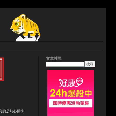
文章搜尋
真的是無心插柳