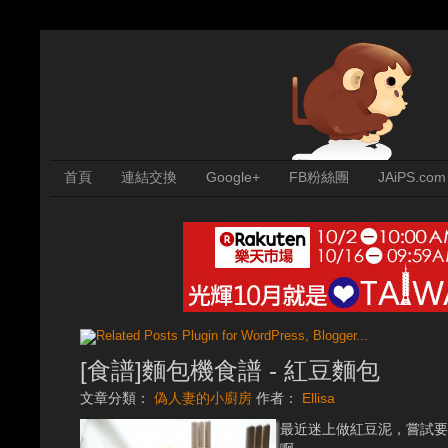
首頁
連結交換
Google+
FB粉絲團
JAiPS.com
[食譜]麵包機食譜 - 紅豆麵包
文章分類：
偽人妻的小廚房
作者：
Ellisa
最近迷上做紅豆泥，嘗試要