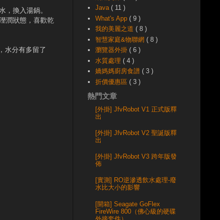
Java
( 11 )
豆水，換入湯鍋。
What's App
( 9 )
半溼潤狀態，喜歡乾
我的美麗之道
( 8 )
智慧家庭&物聯網
( 8 )
，水分有多留了
瀏覽器外掛
( 6 )
水質處理
( 4 )
嬌媽媽廚房食譜
( 3 )
折價優惠區
( 3 )
熱門文章
[外掛] JfvRobot V1 正式版釋
出
[外掛] JfvRobot V2 聖誕版釋
出
[外掛] JfvRobot V3 跨年版發
佈
[實測] RO逆滲透飲水處理-廢
水比大小的影響
[開箱] Seagate GoFlex
FireWire 800（佛心級的硬碟
外接套件）