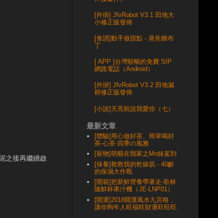
[外掛] JfvRobot V3.1 田地大
小修正版發佈
[食譜]動手做甜點 - 蒸焦糖布
丁
[ APP ]台灣順暢的免費 SIP
網路電話（Android）
[外掛] JfvRobot V3.2 田地漏
耕修正版發佈
[小說]天亮前說我愛你（七）
最新文章
[體驗]用心做好茶、簡單喝好
茶-心茶‧四季の風雅
[寵物]萌貓在我家之Mo妹駕到
豆泥之後再繼續啟
[保養]救救我的乾燥肌 - 40齡
的保濕大作戰
[開箱]把新鮮營養帶著走-歌林
隨鮮杯果汁機（JE-LNP01）
[開運]2018開運風水九宮格，
讓你狗年人旺福旺財運旺旺旺