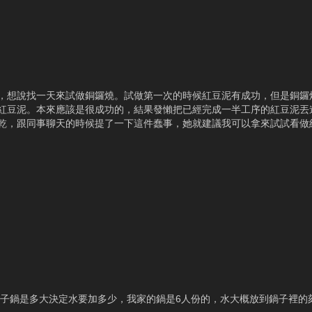
，想說找一天來試做銅鑼燒。試做第一次的時候紅豆泥有成功，但是銅鑼
紅豆泥。本來應該是很成功的，結果發懶把已經完成一半工序的紅豆泥丟
，跟同事聊天的時候提了一下這件蠢事，她就建議我可以拿來試試看做紅豆吐司
煮飯的電子鍋是多大決定水要加多少，我家的鍋是6人份的，水大概放到鍋子裡的