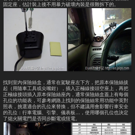
固定座，估計裝上後不用暴力破壞內裝是很難拆下的。
找到室內保險絲盒，通常在駕駛座左下方，把原本保險絲拔
起（用隨車工具或尖嘴鉗），插入正極線接頭空座上，再把
正極線接頭插入原本保險絲座內，通常保險絲盒蓋上有每個
孔位的功能表，可參考網路上找到的保險絲常用功能中英對
照表，挑選適合的孔位來替換，但不建議用會影響行車安全
的孔位：行車電腦、引擎、儀表板…，使用哪個孔位也決定
了熄火關電門是否同步斷電或恆電。