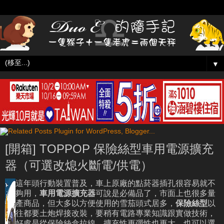
▼
[開箱] TOPPOP 保險絲型車用電源擴充
器（可選改熄火斷電/供電）
這年頭行動裝置普及，車上原廠的點菸器插孔很容易就不
夠用，
車用電源擴充器
可說是必備品了，市面上也很多量
產商品，但大多以方便使用的雪茄頭式居多，
保險絲型
以
往都要土炮焊接改裝，要稍有電路專業知識跟實做技術，
好處是從保險絲盒拉線，擴充性更彈性也更大，也可以選