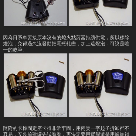
因為日系車要接原本沒有的熄火點菸器持續供電，所以移除
燈泡，免得過久沒發動把電瓶耗盡，加上這燈泡…可說是唯
一的敗筆。
隨附的卡榫固定座卡得非常牢固，用兩隻一字起子拆卸都不
容易，安裝前建議先試看看，再決定要用背膠還是用螺絲鎖