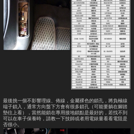
最後挑一個不影響理線、佈線，金屬裸色的鎖孔，將負極線
端子鎖入，通常方向盤下方會有很多鎖孔（可能要躺在腳踏
墊往上看），當然能鎖在專用接地鎖點是最好的，若找不到
可以在車子保養時，請教一下技師或者用電錶量看看電阻是
否很小。