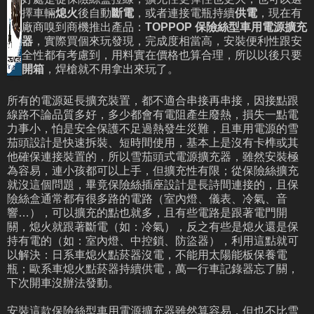
擇車輛
熄火
後自動
斷電
，或者連接電瓶持續
供電
，現在有
廠商嗅到商機推出產品：
TOPPOP 保險絲型車用電源擴充
器
，實際買個來玩發現，完成度相當高，安裝便利性跟安
全性都有考慮到，用料實在價格也算合理，所以以後只要
開箱
，焊槍就不用拿出來玩了。
所有的電源延長擴充裝置，都不適合串接再串接，因接點跟
線路不論品質多好，多少都會有電阻產生廢熱，損失一點電
力事小，怕是安全保護不足過熱發生災難，且車用電源的雪
茄頭設計是快速拆裝、短時間使用，基本上是沒有卡榫或其
他確保連接裝置的，所以雪茄頭式電源擴充器，雖然安裝極
為容易，連小孩都可以上手，但擴充性有限；從保險絲擴充
就沒這個問題，畢竟保險絲插座設計是長詩間連接的，且保
險絲盒通常都有很多路的電路（室內燈、儀表、冷氣、音
響…），可以擴充的點也就多，且有些電路是跟著電門開
關，熄火就跟著斷電（如：冷氣），反之有些是熄火還是保
持有電的（如：室內燈、中控鎖、防盜器），利用這點就可
以解決：日系車熄火點菸器沒電，不能用太陽能板保養電
瓶；歐系車熄火點菸器持續供電，萬一行車記錄器忘了關，
下次開車沒辦法發動。
安裝這款保險絲型車用電源擴充器雖然算容易，但也不比雪