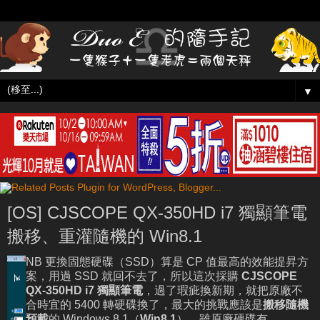
▼
[OS] CJSCOPE QX-350HD i7 獨顯筆電
搬移、重灌隨機的 Win8.1
NB 更換固態硬碟（SSD）算是 CP 值最高的效能提昇方
案，用過 SSD 就回不去了，所以這次採購
CJSCOPE
QX-350HD i7 獨顯筆電
，過了瑕疵換新期，就把原廠不
合時宜的 5400 轉硬碟換了，最大的挑戰應該是
搬移隨機
預載
的 Windows 8.1（
Win8.1
），雖原廠硬碟有