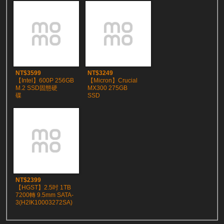
NT$3599
NT$3249
【Intel】600P 256GB
【Micron】Crucial
M.2 SSD固態硬
MX300 275GB
碟
SSD
NT$2399
【HGST】2.5吋 1TB
7200轉 9.5mm SATA-
3(H2IK10003272SA)