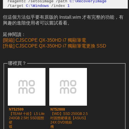
reagentc /setosimage /path
C:\RecoveryImage
/target
C:\Windows
/index
1
但這個方法似乎要有原版的 Install.wim 才有完整的功能，有
興趣的進階使用者可以嘗試看看。
延伸閱讀：
[開箱] CJSCOPE QX-350HD i7 獨顯筆電
[升級] CJSCOPE QX-350HD i7 獨顯筆電更換 SSD
哪裡買？
NT$2599
NT$2888
【TEAM 十銓】 L5 Lite
【WD】SSD 250GB 2.5
240GB 2.5吋 SSD固態
吋固態硬碟送【ASUS】
硬
24X DVD燒錄
碟
機