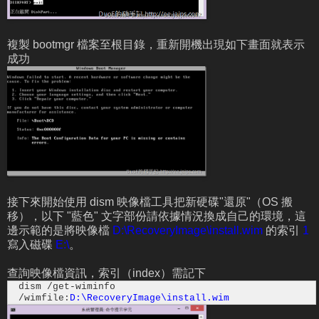
複製 bootmgr 檔案至根目錄，重新開機出現如下畫面就表示
成功
接下來開始使用 dism 映像檔工具把新硬碟"還原"（OS 搬
移），以下 "藍色" 文字部份請依據情況換成自己的環境，這
邊示範的是將映像檔
D:\RecoveryImage\install.wim
的索引
1
寫入磁碟
E:\
。
查詢映像檔資訊，索引（index）需記下
dism /get-wiminfo
/wimfile:
D:\RecoveryImage\install.wim