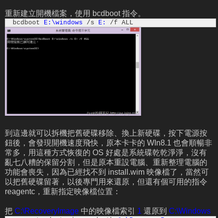
重新建立開機檔案，使用 bcdboot 指令。
bcdboot
E:\windows
/s
E:
/f ALL
到這邊就可以拆機把舊硬碟移除、換上新硬碟，按下電源按
鈕後，會發現開機速度飛快，原本卡卡的 WIn8.1 也會順暢非
常多，用這種方式恢復的 OS 好處是系統碟乾乾淨淨，沒有
亂七八糟的保留分割，但是原本重設電腦、重新整理電腦的
功能會喪失，因為已經找不到 install.wim 映像檔了，當然可
以把舊硬碟留著，以後專門用來還原，但還有個可用的指令
reagentc，重新指定映像檔位置：
把
C:\RecoveryImage
中的映像檔索引
1
還原到
C:\Windows