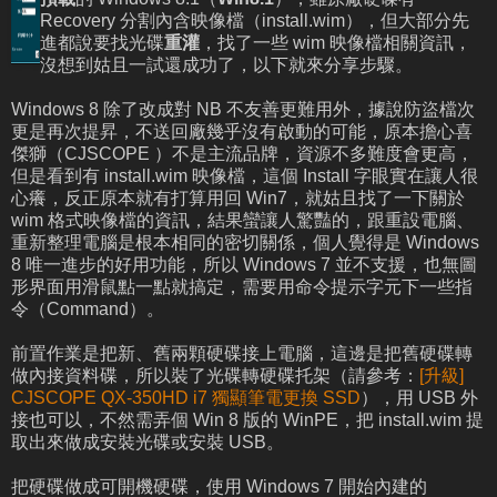
Recovery 分割內含映像檔（install.wim），但大部分先
進都說要找光碟
重灌
，找了一些 wim 映像檔相關資訊，
沒想到姑且一試還成功了，以下就來分享步驟。
Windows 8 除了改成對 NB 不友善更難用外，據說防盜檔次
更是再次提昇，不送回廠幾乎沒有啟動的可能，原本擔心喜
傑獅（CJSCOPE ）不是主流品牌，資源不多難度會更高，
但是看到有 install.wim 映像檔，這個 Install 字眼實在讓人很
心癢，反正原本就有打算用回 Win7，就姑且找了一下關於
wim 格式映像檔的資訊，結果蠻讓人驚豔的，跟重設電腦、
重新整理電腦是根本相同的密切關係，個人覺得是 Windows
8 唯一進步的好用功能，所以 Windows 7 並不支援，也無圖
形界面用滑鼠點一點就搞定，需要用命令提示字元下一些指
令（Command）。
前置作業是把新、舊兩顆硬碟接上電腦，這邊是把舊硬碟轉
做內接資料碟，所以裝了光碟轉硬碟托架（請參考：
[升級]
CJSCOPE QX-350HD i7 獨顯筆電更換 SSD
），用 USB 外
接也可以，不然需弄個 Win 8 版的 WinPE，把 install.wim 提
取出來做成安裝光碟或安裝 USB。
把硬碟做成可開機硬碟，使用 Windows 7 開始內建的