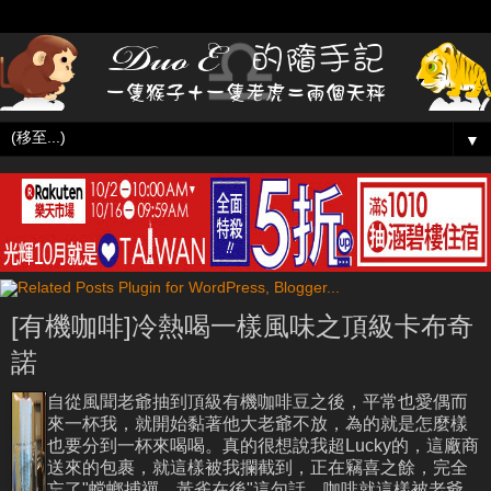
▼
[有機咖啡]冷熱喝一樣風味之頂級卡布奇
諾
自從風聞老爺抽到頂級有機咖啡豆之後，平常也愛偶而
來一杯我，就開始黏著他大老爺不放，為的就是怎麼樣
也要分到一杯來喝喝。真的很想說我超Lucky的，這廠商
送來的包裹，就這樣被我攔截到，正在竊喜之餘，完全
忘了"螳螂捕禪，黃雀在後"這句話，咖啡就這樣被老爺