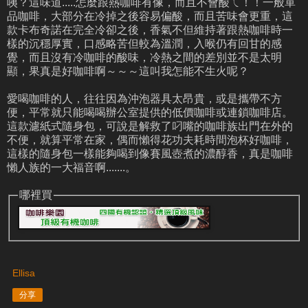
咦？這味道.....怎麼跟熱咖啡有像，而且不會酸ㄟ！！一般單
品咖啡，大部分在冷掉之後容易偏酸，而且苦味會更重，這
款卡布奇諾在完全冷卻之後，香氣不但維持著跟熱咖啡時一
樣的沉穩厚實，口感略苦但較為溫潤，入喉仍有回甘的感
覺，而且沒有冷咖啡的酸味，冷熱之間的差別並不是太明
顯，果真是好咖啡啊～～～這叫我怎能不生火呢？
愛喝咖啡的人，往往因為沖泡器具太昂貴，或是攜帶不方
便，平常就只能喝喝辦公室提供的低價咖啡或連鎖咖啡店。
這款濾紙式隨身包，可說是解救了叼嘴的咖啡族出門在外的
不便，就算平常在家，偶而懶得花功夫耗時間泡杯好咖啡，
這樣的隨身包一樣能夠喝到像賽風壺煮的濃醇香，真是咖啡
懶人族的一大福音啊.......。
哪裡買
Ellisa
分享