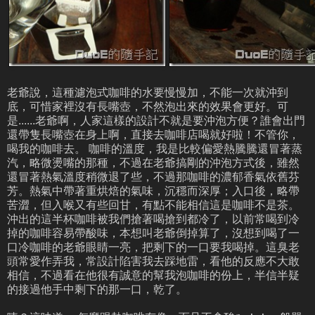
老爺說，這種濾泡式咖啡的水要慢慢加，不能一次就沖到
底，可惜家裡沒有長嘴壺，不然泡出來的效果會更好。可
是......老爺啊，人家這樣的設計不就是要沖泡方便？誰會出門
還帶隻長嘴壺在身上啊，直接去咖啡店喝就好啦！不管你，
喝我的咖啡去。 咖啡的溫度，我是比較偏愛熱騰騰還冒著蒸
汽，略微燙嘴的那種，不過在老爺搞剛的沖泡方式後，雖然
還冒著熱氣溫度稍微退了些，不過那咖啡的濃郁香氣依舊芬
芳。熱氣中帶著重烘焙的氣味，沉穩而深厚；入口後，略帶
苦澀，但入喉又有些回甘，有點不能相信這是咖啡不是茶。
沖出的這半杯咖啡被我們搶著喝搶到都冷了，以前常喝到冷
掉的咖啡容易帶酸味，本想叫老爺倒掉算了，沒想到喝了一
口冷咖啡的老爺眼睛一亮，把剩下的一口要我喝掉。這臭老
頭常愛作弄我，常設計陷害我去踩地雷，看他的反應不大敢
相信，不過看在他很有誠意的幫我泡咖啡的份上，半信半疑
的接過他手中剩下的那一口，乾了。