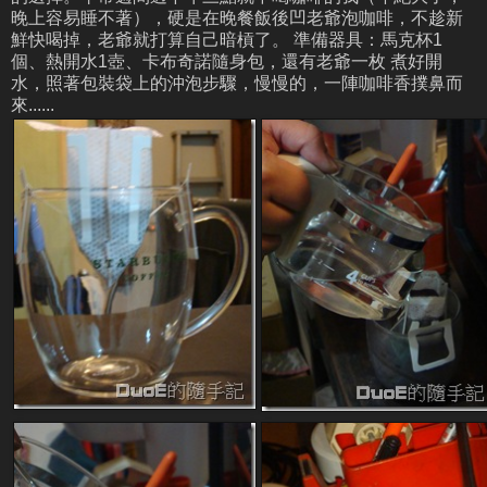
晚上容易睡不著），硬是在晚餐飯後凹老爺泡咖啡，不趁新
鮮快喝掉，老爺就打算自己暗槓了。 準備器具：馬克杯1
個、熱開水1壺、卡布奇諾隨身包，還有老爺一枚 煮好開
水，照著包裝袋上的沖泡步驟，慢慢的，一陣咖啡香撲鼻而
來......