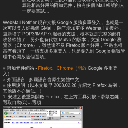
算是相當好用的附加元件，擁有多個 Mail 帳號的人
一定要嘗試…
WebMail Notifier 現在支援 Google 服務多重登入，也就是一
次可以登入好幾個 GMail，除了增加更多 Webmail 支援外，
還新增了 POP3/IMAP 伺服器的支援，根本就是完整的郵件
收發軟體了，另外也有代號 MuNo 的版本，支援 Google 瀏
覽器（Chrome），雖然還不及 Firefox 版本好用，不過也相
當有看頭了，一樣支援多重登入，只是要先到 Google 帳號管
理中心開啟這個選項。
※ 附加元件網站 -
Firefox
、
Chrome
（
開啟
Google 多重登
入）
※ 介面語言 - 多國語言含原生繁體中文
※ 使用說明（以本文最早 2008.02.28 介紹之 Firefox 為例，
其他版本亦類似。）
1.
安裝之後
重新開啟 Firefox，在上方工具列按下滑鼠右鍵，
選取自動(C)…選項